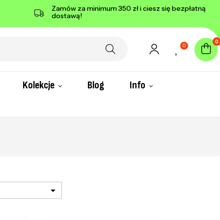
Zamów za minimum 350 zł i ciesz się bezpłatną
dostawą!
0
0
Kolekcje
Blog
Info
