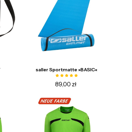
Y
saller Sportmatte »BASIC«
89,00 zł