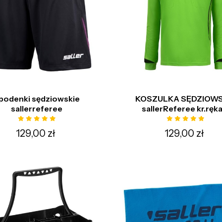
podenki sędziowskie
KOSZULKA SĘDZIOW
sallerreferee
sallerReferee kr.ręk
129,00 zł
129,00 zł