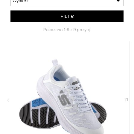

Wybierz
FILTR
Pokazano 1-9 z 9 pozycji