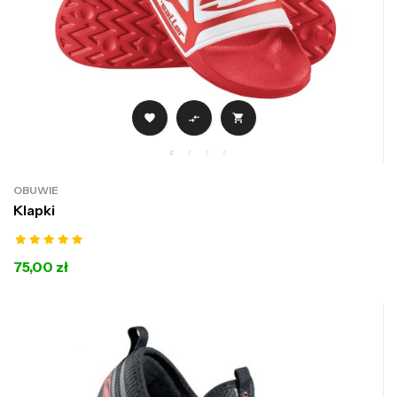



OBUWIE
Klapki
75,00 zł