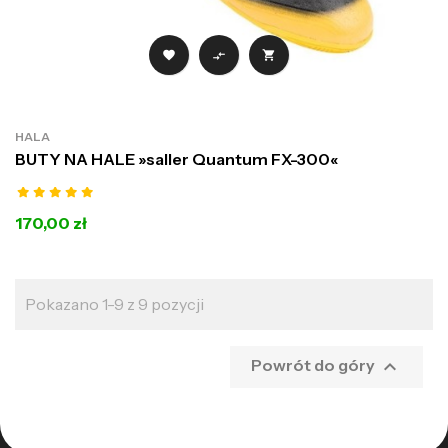



HALA
BUTY NA HALE »saller Quantum FX-300«
170,00 zł
Pokazano 1-9 z 9 pozycji

Powrót do góry