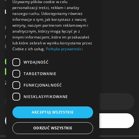
Używamy plików cookie w celu
personalizacji treści, reklam i analizy
LINKI
naszego ruchu. Udostępniamy również
informacje o tym, jak korzystasz z naszej
witryny, naszym partnerom reklamowym i
Promocje
analitycznym, którzy mogą łączyć je z
Nowe produkty
innymi informacjami, które im przekazałeś
lub które zebrali w wyniku korzystania przez
Bestsellery
Ciebie z ich usług.
Polityka prywatności
ODBIERZ 10% ZNIŻKI
WYDAJNOŚĆ
NA PIERWSZE ZAKUPY
TARGETOWANIE
Zapisz się do naszego newslettera
FUNKCJONALNOŚĆ
NIESKLASYFIKOWANE
AKCEPTUJ WSZYSTKIE
Subskrybuj
ODRZUĆ WSZYSTKIE