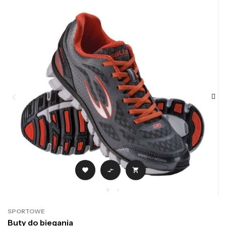



SPORTOWE
Buty do biegania