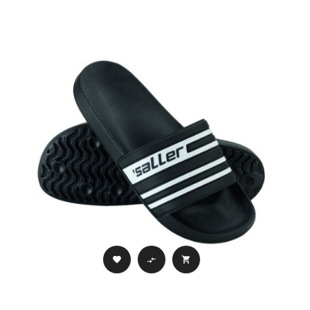


