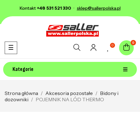
Kontakt
+48 531 521 330
·
sklep@sallerpolska.pl
0
0
Toggle navigation
☰
Kategorie
Strona główna
Akcesoria pozostałe
Bidony i
dozowniki
POJEMNIK NA LÓD THERMO