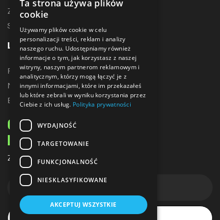
Ta strona używa plików
Zostań dystrybutorem
cookie
Sublimacja
Używamy plików cookie w celu
personalizacji treści, reklam i analizy
LINKI
naszego ruchu. Udostępniamy również
informacje o tym, jak korzystasz z naszej
witryny, naszym partnerom reklamowym i
Promocje
analitycznym, którzy mogą łączyć je z
Nowe produkty
innymi informacjami, które im przekazałeś
lub które zebrali w wyniku korzystania przez
Bestsellery
Ciebie z ich usług.
Polityka prywatności
ODBIERZ 10% ZNIŻKI
WYDAJNOŚĆ
NA PIERWSZE ZAKUPY
TARGETOWANIE
Zapisz się do naszego newslettera
FUNKCJONALNOŚĆ
NIESKLASYFIKOWANE
AKCEPTUJ WSZYSTKIE
Subskrybuj