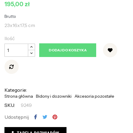
195,00 zł
Brutto
23x16x17,5 cm
Ilość
DODAJ DO KOSZYKA
Kategorie:
Strona główna
Bidony i dozowniki
Akcesoria pozostałe
SKU:
9249
Udostępnij