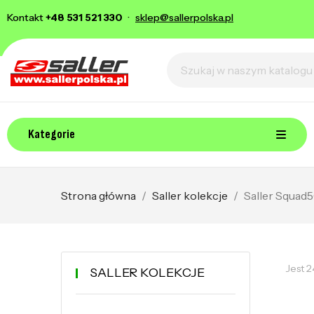
Kontakt
+48 531 521 330
·
sklep@sallerpolska.pl
Kategorie
Strona główna
Saller kolekcje
Saller Squad
Jest 
SALLER KOLEKCJE