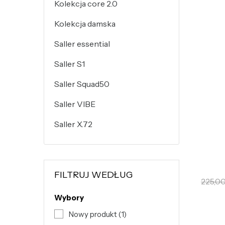
Kolekcja core 2.0
Kolekcja damska
Saller essential
Saller S1
Saller Squad50
Saller VIBE
Saller X.72
FILTRUJ WEDŁUG
225,00
Wybory
Nowy produkt
(1)