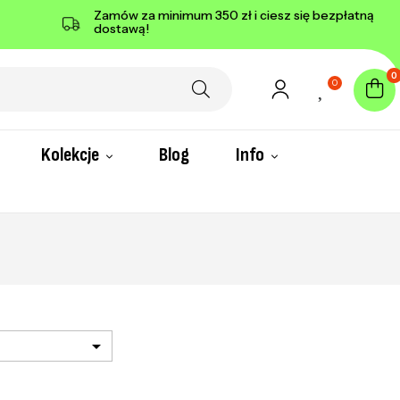
Zamów za minimum 350 zł i ciesz się bezpłatną
dostawą!
0
0
Kolekcje
Blog
Info
