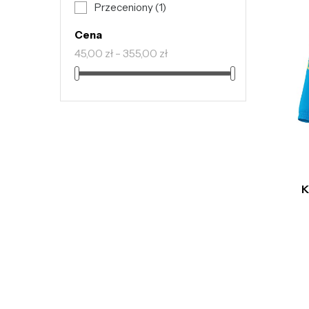
Przeceniony
(1)
Cena
45,00 zł - 355,00 zł
K