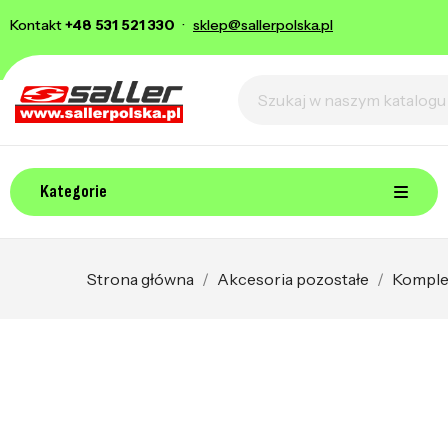
Kontakt
+48 531 521 330
·
sklep@sallerpolska.pl
Kategorie
Strona główna
Akcesoria pozostałe
Komplet