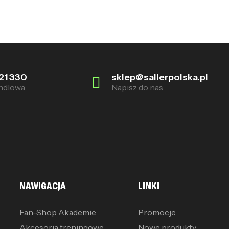
21 330
sklep@sallerpolska.pl
ndlowa
Napisz do nas
NAWIGACJA
LINKI
Fan-Shop Akademie
Promocje
Akcesoria treningowe
Nowe produkty