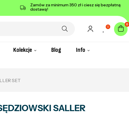
Zamów za minimum 350 zł i ciesz się bezpłatną
dostawą!
0
0
Kolekcje
Blog
Info
LLER SET
SĘDZIOWSKI SALLER