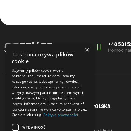
+48 531 5
×
Pomoc ha
Ta strona używa plików
cookie
Używamy plików cookie w celu
personalizacji treści, reklam i analizy
naszego ruchu. Udostępniamy również
informacje o tym, jak korzystasz z naszej
witryny, naszym partnerom reklamowym i
analitycznym, którzy mogą łączyć je z
innymi informacjami, które im przekazałeś
MOJE KONTO
SALLER POLSKA
lub które zebrali w wyniku korzystania przez
Ciebie z ich usług.
Polityka prywatności
Moje konto
O Nas
WYDAJNOŚĆ
Moje pokwitowania
Regulamin sklepu