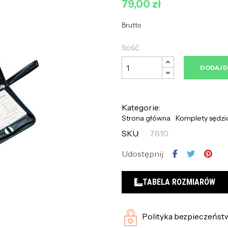
79,00 zł
Brutto
Ilość
DODAJ 
Kategorie:
Strona główna
Komplety sędzio
SKU:
7610
Udostępnij
TABELA ROZMIARÓW
Polityka bezpieczeńst