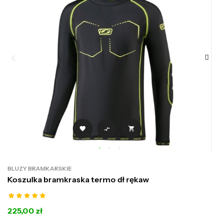



BLUZY BRAMKARSKIE
Koszulka bramkraska termo dł rękaw
225,00 zł