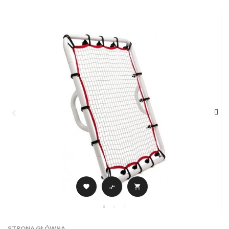



STRONA GŁÓWNA