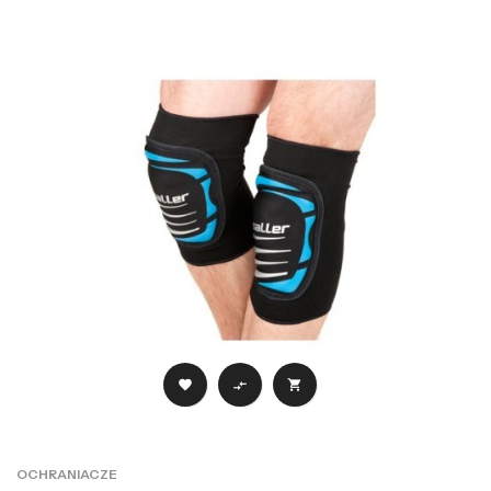



OCHRANIACZE