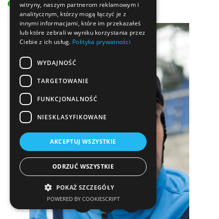
69,00 zł
witryny, naszym partnerom reklamowym i
analitycznym, którzy mogą łączyć je z
innymi informacjami, które im przekazałeś
lub które zebrali w wyniku korzystania przez
Ciebie z ich usług.
Polityka prywatności
WYDAJNOŚĆ
TARGETOWANIE
FUNKCJONALNOŚĆ
NIESKLASYFIKOWANE
AKCEPTUJ WSZYSTKIE
ODRZUĆ WSZYSTKIE
POKAŻ SZCZEGÓŁY
POWERED BY COOKIESCRIPT


