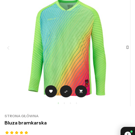



STRONA GŁÓWNA
Bluza bramkarska