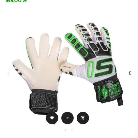
169,00 zł


