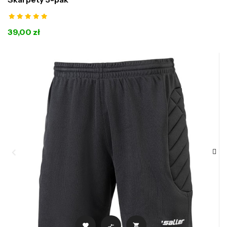
39,00 zł


