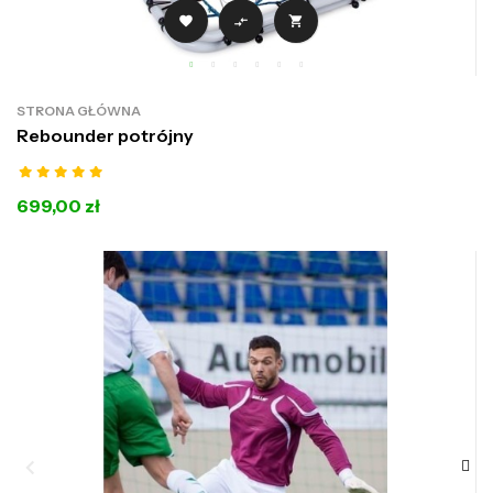



STRONA GŁÓWNA
Rebounder potrójny
699,00 zł