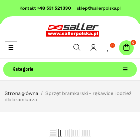
Kontakt
+48 531 521 330
·
sklep@sallerpolska.pl
0
0
Toggle navigation
☰
Kategorie
Strona główna
Sprzęt bramkarski - rękawice i odzież
dla bramkarza