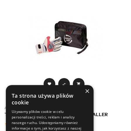



×
Ta strona używa plików
cookie
AKCESORIA BRAMKARSKIE
Używamy plików cookie w celu
TORBA / SASZETKA NA RĘKAWICE – SALLER
personalizacji treści, reklam i analizy
naszego ruchu. Udostępniamy również
informacje o tym, jak korzystasz z naszej