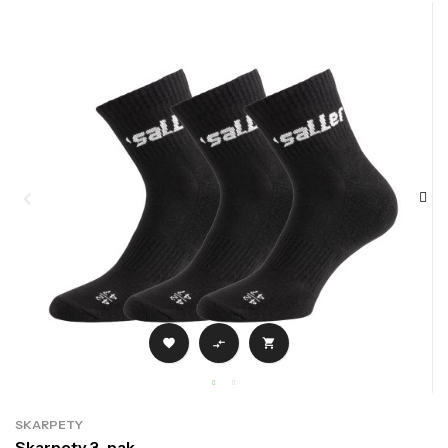



SKARPETY
Skarpety 3-pak