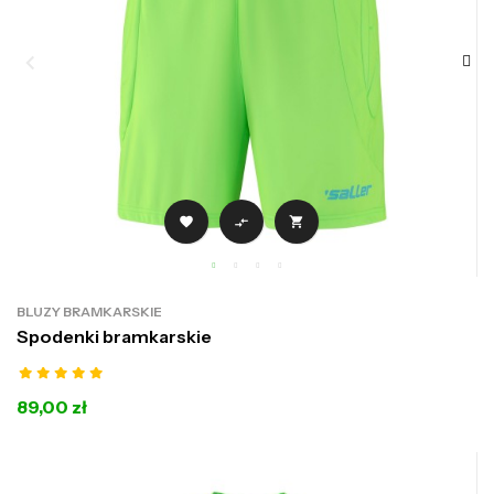



BLUZY BRAMKARSKIE
Spodenki bramkarskie
89,00 zł