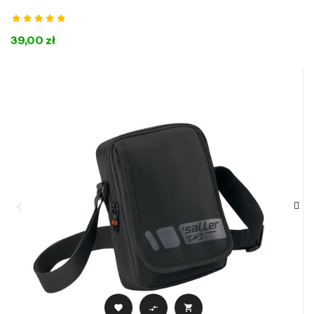
39,00 zł


