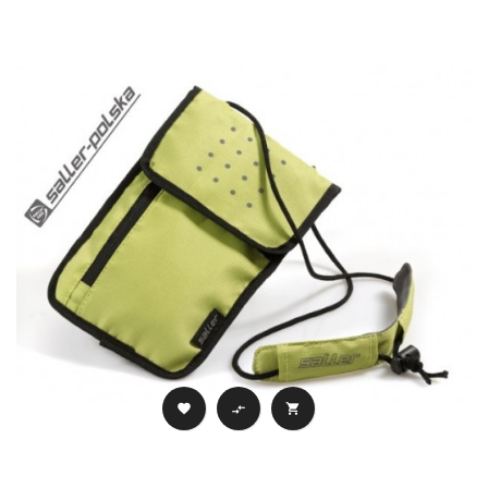


