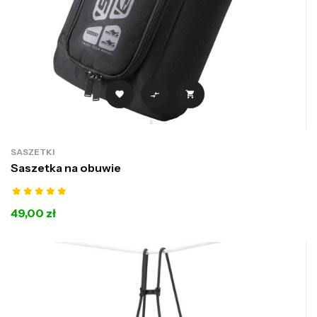



SASZETKI
Saszetka na obuwie
49,00 zł