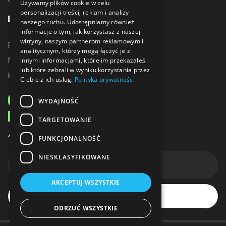
Używamy plików cookie w celu
personalizacji treści, reklam i analizy
LINKI
naszego ruchu. Udostępniamy również
informacje o tym, jak korzystasz z naszej
witryny, naszym partnerom reklamowym i
Promocje
analitycznym, którzy mogą łączyć je z
Nowe produkty
innymi informacjami, które im przekazałeś
lub które zebrali w wyniku korzystania przez
Bestsellery
Ciebie z ich usług.
Polityka prywatności
ODBIERZ 10% ZNIŻKI
WYDAJNOŚĆ
NA PIERWSZE ZAKUPY
TARGETOWANIE
Zapisz się do naszego newslettera
FUNKCJONALNOŚĆ
NIESKLASYFIKOWANE
AKCEPTUJ WSZYSTKIE
Subskrybuj
ODRZUĆ WSZYSTKIE