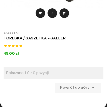



SASZETKI
TOREBKA / SASZETKA – SALLER
49,00 zł
Pokazano 1-9 z 9 pozycji

Powrót do góry