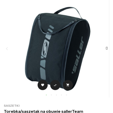



SASZETKI
Torebka/saszetak na obuwie sallerTeam