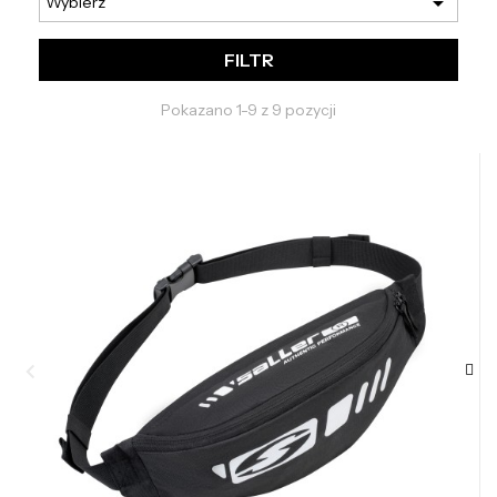

Wybierz
FILTR
Pokazano 1-9 z 9 pozycji