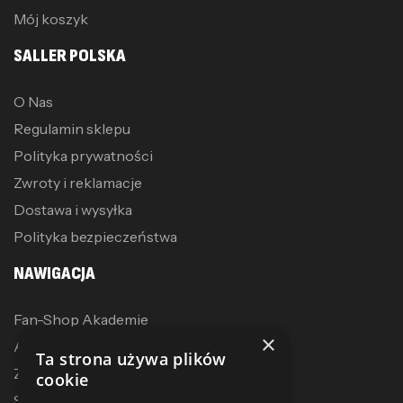
Mój koszyk
SALLER POLSKA
O Nas
Regulamin sklepu
Polityka prywatności
Zwroty i reklamacje
Dostawa i wysyłka
Polityka bezpieczeństwa
NAWIGACJA
Fan-Shop Akademie
×
Akcesoria treningowe
Ta strona używa plików
Zostań dystrybutorem
cookie
Sublimacja