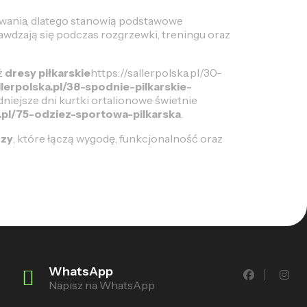
ywania, dlatego stanowią podstawowe
wdzają się podczas rozgrzewki, treningu oraz
ż
dresy piłkarskie
https://sallerpolska.pl/30-
lerpolska.pl/38-spodnie-pilkarskie-
niejsze dni kurtki ortalionowe świetnie
a.pl/75-odziez-sportowa-pilkarska
.
rzy
, które łączą wygodę, funkcjonalność oraz
WhatsApp
Napisz na WhatsApp