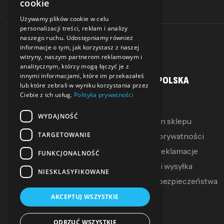
cookie
Używamy plików cookie w celu
personalizacji treści, reklam i analizy
naszego ruchu. Udostępniamy również
informacje o tym, jak korzystasz z naszej
witryny, naszym partnerom reklamowym i
analitycznym, którzy mogą łączyć je z
innymi informacjami, które im przekazałeś
MOJE KONTO
SALLER POLSKA
lub które zebrali w wyniku korzystania przez
Ciebie z ich usług.
Polityka prywatności
Moje konto
O Nas
WYDAJNOŚĆ
Moje pokwitowania
Regulamin sklepu
TARGETOWANIE
Mój koszyk
Polityka prywatności
Zwroty i reklamacje
FUNKCJONALNOŚĆ
Dostawa i wysyłka
NIESKLASYFIKOWANE
Polityka bezpieczeństwa
AKCEPTUJ WSZYSTKIE
ODRZUĆ WSZYSTKIE