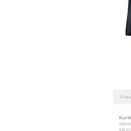
Pokaz
Kurt
warun
się p