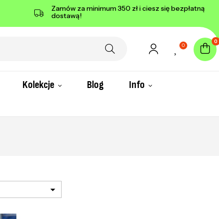
Zamów za minimum 350 zł i ciesz się bezpłatną
dostawą!
0
0
Kolekcje
Blog
Info
