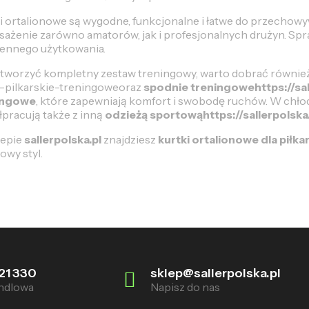
i ortalionowe są wygodne, funkcjonalne i łatwe do przechow
ażenie zarówno amatorów, jak i profesjonalnych drużyn. Spra
ennego użytkowania.
tworzyć kompletny zestaw treningowy, warto dobrać równie
-pilkarskie-treningoweoraz
spodnie treningowehttps://sal
ingowe
, które zapewniają komfort i swobodę ruchów. W chłod
pracują także z inną
odzieżą sportowąhttps://sallerpolsk
lepie
sallerpolska.pl
znajdziesz
kurtki ortalionowe dla piłka
owy styl.
21 330
sklep@sallerpolska.pl
ndlowa
Napisz do nas