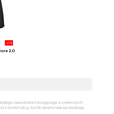
-20%
Core 2.0
 każdego zawodnika trenującego w zmiennych
zcz konstrukcji, kurtki doskonale sprawdzają