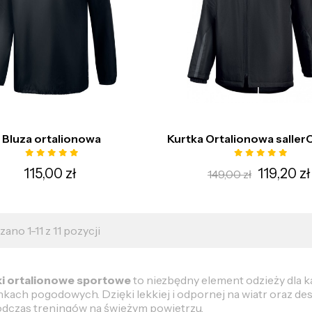
Bluza ortalionowa
Kurtka Ortalionowa saller
115,00 zł
119,20 zł
149,00 zł
ano 1-11 z 11 pozycji
ki ortalionowe sportowe
to niezbędny element odzieży dla
kach pogodowych. Dzięki lekkiej i odpornej na wiatr oraz des
odczas treningów na świeżym powietrzu.