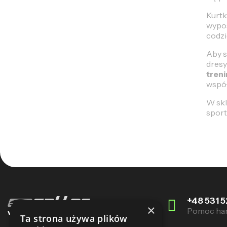
Kurtk
wypos
codzi
Aby s
dresy
tren
współ
W sk
sport
+48 531 5
×
Pomoc ha
Ta strona używa plików