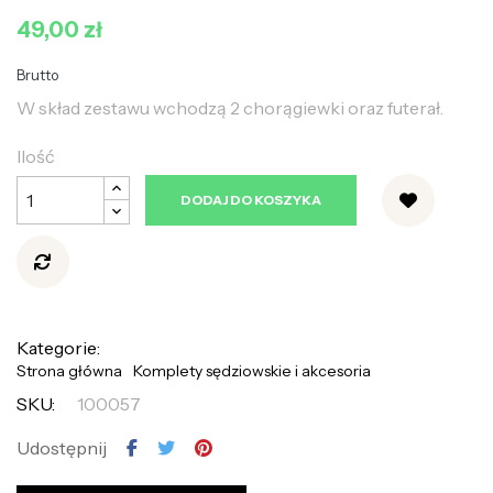
49,00 zł
Brutto
W skład zestawu wchodzą 2 chorągiewki oraz futerał.
Ilość
DODAJ DO KOSZYKA
Kategorie:
Strona główna
Komplety sędziowskie i akcesoria
SKU:
100057
Udostępnij