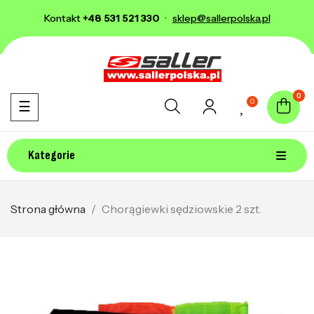
Kontakt
+48 531 521 330
·
sklep@sallerpolska.pl
0
0
Toggle navigation
☰
Kategorie
Strona główna
Chorągiewki sędziowskie 2 szt.