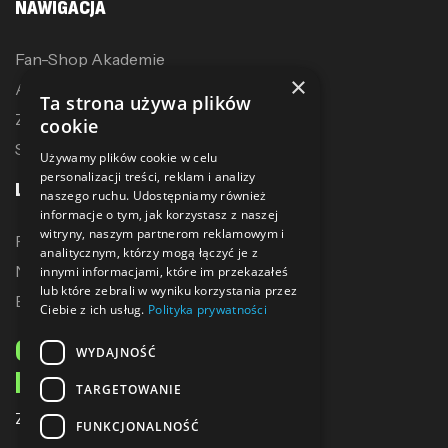
NAWIGACJA
Fan-Shop Akademie
×
Akcesoria treningowe
Ta strona używa plików
Zostań dystrybutorem
cookie
Sublimacja
Używamy plików cookie w celu
personalizacji treści, reklam i analizy
LINKI
naszego ruchu. Udostępniamy również
informacje o tym, jak korzystasz z naszej
witryny, naszym partnerom reklamowym i
Promocje
analitycznym, którzy mogą łączyć je z
Nowe produkty
innymi informacjami, które im przekazałeś
lub które zebrali w wyniku korzystania przez
Bestsellery
Ciebie z ich usług.
Polityka prywatności
ODBIERZ 10% ZNIŻKI
WYDAJNOŚĆ
NA PIERWSZE ZAKUPY
TARGETOWANIE
Zapisz się do naszego newslettera
FUNKCJONALNOŚĆ