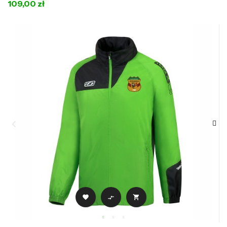
109,00 zł


