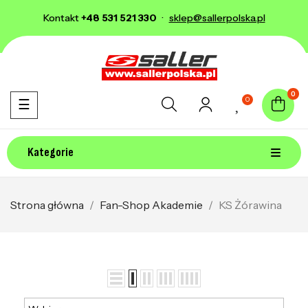
Kontakt
+48 531 521 330
·
sklep@sallerpolska.pl
0
0
Toggle navigation
☰
Kategorie
Strona główna
Fan-Shop Akademie
KS Żórawina