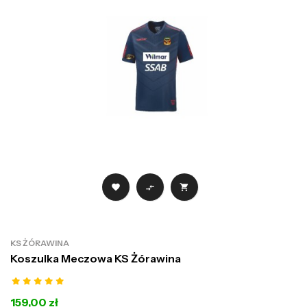



KS ŻÓRAWINA
Koszulka Meczowa KS Żórawina
159,00 zł