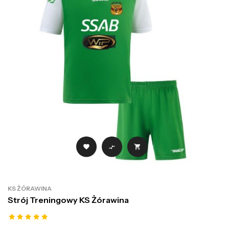



KS ŻÓRAWINA
Strój Treningowy KS Żórawina