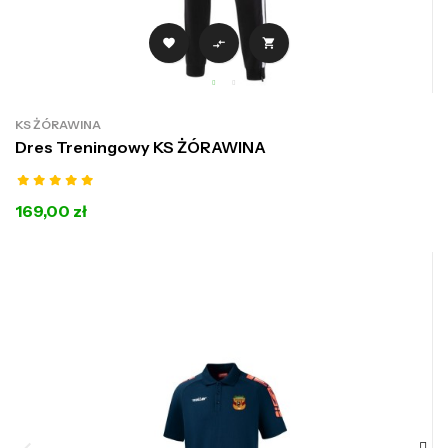



KS ŻÓRAWINA
Dres Treningowy KS ŻÓRAWINA
169,00 zł