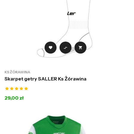



KS ŻÓRAWINA
Skarpet getry SALLER Ks Żórawina
29,00 zł