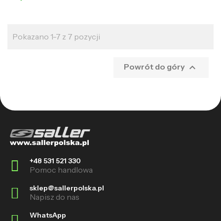
Pokazano 1-7 z 7 pozycji

Powrót do góry
+48 531 521 330
Pomoc handlowa
sklep@sallerpolska.pl
Napisz do nas
WhatsApp