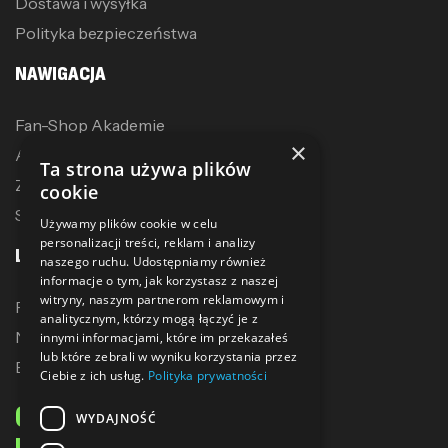
Dostawa i wysyłka
Polityka bezpieczeństwa
NAWIGACJA
Fan-Shop Akademie
×
Akcesoria treningowe
Ta strona używa plików
Zostań dystrybutorem
cookie
Sublimacja
Używamy plików cookie w celu
personalizacji treści, reklam i analizy
LINKI
naszego ruchu. Udostępniamy również
informacje o tym, jak korzystasz z naszej
witryny, naszym partnerom reklamowym i
Promocje
analitycznym, którzy mogą łączyć je z
Nowe produkty
innymi informacjami, które im przekazałeś
lub które zebrali w wyniku korzystania przez
Bestsellery
Ciebie z ich usług.
Polityka prywatności
ODBIERZ 10% ZNIŻKI
WYDAJNOŚĆ