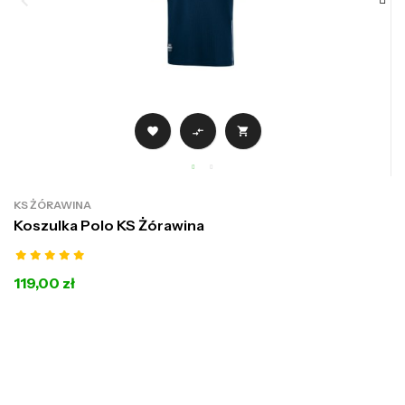



KS ŻÓRAWINA
Koszulka Polo KS Żórawina
119,00 zł