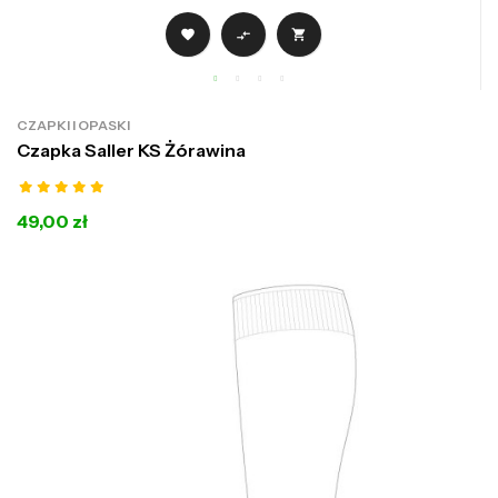



CZAPKI I OPASKI
Czapka Saller KS Żórawina
49,00 zł