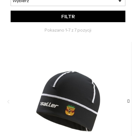

Wybierz
FILTR
Pokazano 1-7 z 7 pozycji