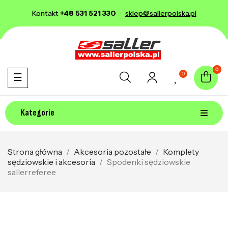
Kontakt
+48 531 521 330
·
sklep@sallerpolska.pl
0
0
Toggle navigation
☰
Kategorie
Strona główna
Akcesoria pozostałe
Komplety
sędziowskie i akcesoria
Spodenki sędziowskie
sallerreferee