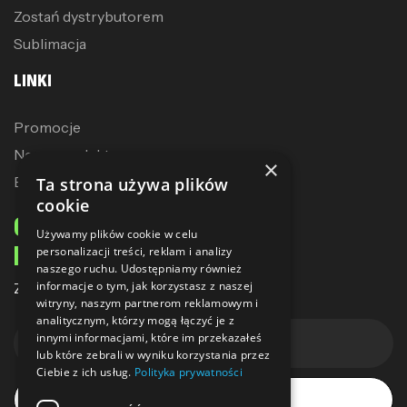
Zostań dystrybutorem
Sublimacja
LINKI
Promocje
Nowe produkty
×
Bestsellery
Ta strona używa plików
cookie
ODBIERZ 10% ZNIŻKI
Używamy plików cookie w celu
NA PIERWSZE ZAKUPY
personalizacji treści, reklam i analizy
naszego ruchu. Udostępniamy również
informacje o tym, jak korzystasz z naszej
Zapisz się do naszego newslettera
witryny, naszym partnerom reklamowym i
analitycznym, którzy mogą łączyć je z
innymi informacjami, które im przekazałeś
lub które zebrali w wyniku korzystania przez
Ciebie z ich usług.
Polityka prywatności
Subskrybuj