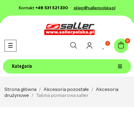
Kontakt
+48 531 521 330
·
sklep@sallerpolska.pl
0
0
Toggle navigation
☰
Kategorie
Strona główna
Akcesoria pozostałe
Akcesoria
drużynowe
Taśma pomiarowa saller