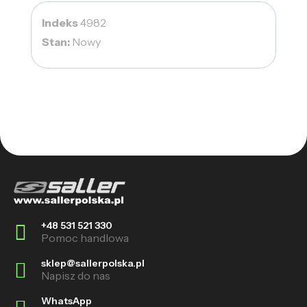
Indeks
4982
Stan:
Nowy
+48 531 521 330
Pomoc handlowa
sklep@sallerpolska.pl
Napisz do nas
WhatsApp