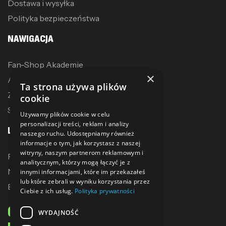
Dostawa i wysyłka
Polityka bezpieczeństwa
NAWIGACJA
Fan-Shop Akademie
×
Akcesoria treningowe
Ta strona używa plików
Zostań dystrybutorem
cookie
Sublimacja
Używamy plików cookie w celu
personalizacji treści, reklam i analizy
LINKI
naszego ruchu. Udostępniamy również
informacje o tym, jak korzystasz z naszej
witryny, naszym partnerom reklamowym i
Promocje
analitycznym, którzy mogą łączyć je z
Nowe produkty
innymi informacjami, które im przekazałeś
lub które zebrali w wyniku korzystania przez
Bestsellery
Ciebie z ich usług.
Polityka prywatności
ODBIERZ 10% ZNIŻKI
WYDAJNOŚĆ