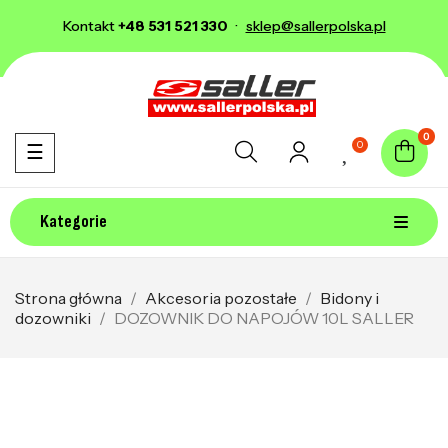
Kontakt
+48 531 521 330
·
sklep@sallerpolska.pl
0
0
Toggle navigation
☰
Kategorie
Strona główna
Akcesoria pozostałe
Bidony i
dozowniki
DOZOWNIK DO NAPOJÓW 10L SALLER