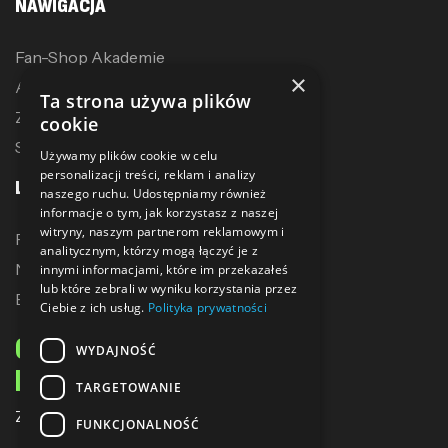
NAWIGACJA
Fan-Shop Akademie
×
Akcesoria treningowe
Ta strona używa plików
Zostań dystrybutorem
cookie
Sublimacja
Używamy plików cookie w celu
personalizacji treści, reklam i analizy
LINKI
naszego ruchu. Udostępniamy również
informacje o tym, jak korzystasz z naszej
witryny, naszym partnerom reklamowym i
Promocje
analitycznym, którzy mogą łączyć je z
Nowe produkty
innymi informacjami, które im przekazałeś
lub które zebrali w wyniku korzystania przez
Bestsellery
Ciebie z ich usług.
Polityka prywatności
ODBIERZ 10% ZNIŻKI
WYDAJNOŚĆ
NA PIERWSZE ZAKUPY
TARGETOWANIE
Zapisz się do naszego newslettera
FUNKCJONALNOŚĆ