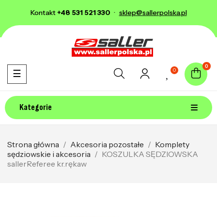
Kontakt
+48 531 521 330
·
sklep@sallerpolska.pl
0
0
Toggle navigation
☰
Kategorie
Strona główna
Akcesoria pozostałe
Komplety
sędziowskie i akcesoria
KOSZULKA SĘDZIOWSKA
sallerReferee kr.rękaw