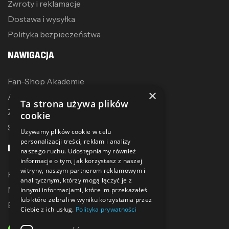
Zwroty i reklamacje
Dostawa i wysyłka
Polityka bezpieczeństwa
NAWIGACJA
Fan-Shop Akademie
×
Akcesoria treningowe
Ta strona używa plików
Zostań dystrybutorem
cookie
Sublimacja
Używamy plików cookie w celu
personalizacji treści, reklam i analizy
LINKI
naszego ruchu. Udostępniamy również
informacje o tym, jak korzystasz z naszej
witryny, naszym partnerom reklamowym i
Promocje
analitycznym, którzy mogą łączyć je z
Nowe produkty
innymi informacjami, które im przekazałeś
lub które zebrali w wyniku korzystania przez
Bestsellery
Ciebie z ich usług.
Polityka prywatności