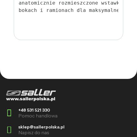
anatomicznie rozmieszczone wstawki z s
bokach i ramionach dla maksymalnego tr
+48 531 521 330
Pomoc handlowa
sklep@sallerpolska.pl
Napisz do nas