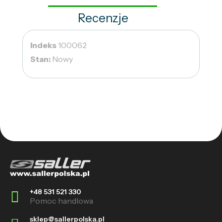
Recenzje
Indeks
100062
Stan:
Nowy
+48 531 521 330
Pomoc handlowa
sklep@sallerpolska.pl