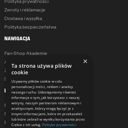
Polityka prywatności
Zwroty i reklamacje
Dostawa i wysyłka
Polityka bezpieczeństwa
NAWIGACJA
Fan-Shop Akademie
×
Akcesoria treningowe
Ta strona używa plików
Zostań dystrybutorem
cookie
Sublimacja
Używamy plików cookie w celu
personalizacji treści, reklam i analizy
LINKI
naszego ruchu. Udostępniamy również
informacje o tym, jak korzystasz z naszej
witryny, naszym partnerom reklamowym i
Promocje
analitycznym, którzy mogą łączyć je z
Nowe produkty
innymi informacjami, które im przekazałeś
lub które zebrali w wyniku korzystania przez
Bestsellery
Ciebie z ich usług.
Polityka prywatności