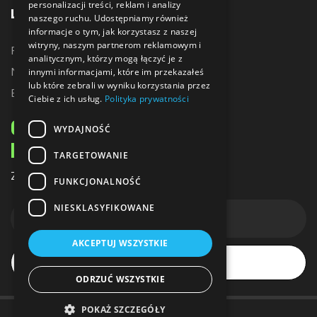
personalizacji treści, reklam i analizy
LINKI
naszego ruchu. Udostępniamy również
informacje o tym, jak korzystasz z naszej
witryny, naszym partnerom reklamowym i
Promocje
analitycznym, którzy mogą łączyć je z
Nowe produkty
innymi informacjami, które im przekazałeś
lub które zebrali w wyniku korzystania przez
Bestsellery
Ciebie z ich usług.
Polityka prywatności
ODBIERZ 10% ZNIŻKI
WYDAJNOŚĆ
NA PIERWSZE ZAKUPY
TARGETOWANIE
Zapisz się do naszego newslettera
FUNKCJONALNOŚĆ
NIESKLASYFIKOWANE
AKCEPTUJ WSZYSTKIE
Subskrybuj
ODRZUĆ WSZYSTKIE
POKAŻ SZCZEGÓŁY