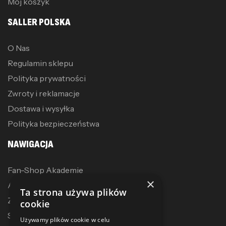
Mój koszyk
SALLER POLSKA
O Nas
Regulamin sklepu
Polityka prywatności
Zwroty i reklamacje
Dostawa i wysyłka
Polityka bezpieczeństwa
NAWIGACJA
Fan-Shop Akademie
×
Akcesoria treningowe
Ta strona używa plików
Zostań dystrybutorem
cookie
Sublimacja
Używamy plików cookie w celu