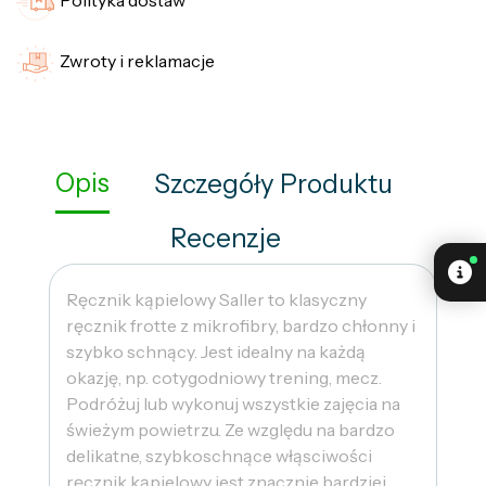
Zwroty i reklamacje
Opis
Szczegóły Produktu
Recenzje
Ręcznik kąpielowy Saller to klasyczny
ręcznik frotte z mikrofibry, bardzo chłonny i
szybko schnący. Jest idealny na każdą
okazję, np. cotygodniowy trening, mecz.
Podróżuj lub wykonuj wszystkie zajęcia na
świeżym powietrzu. Ze względu na bardzo
delikatne, szybkoschnące włąsciwości
ręcznik kąpielowy jest znacznie bardziej