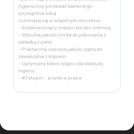
higieniczny, ponieważ bakterie go
szczególnie lubią
rozmnażaj się w wilgotnym otoczeniu.
- Szybkoschnący, miękki i bardzo chłonny
- Wysokiej jakości torba do pakowania z
wkładką z siatki
- Praktyczna, wysokiej jakości pętla do
zawieszania z klipsem
- Optymalny bilans wilgoci dla większej
higieny
- 40 stopni - pranie w pralce