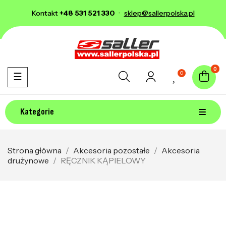
Kontakt
+48 531 521 330
·
sklep@sallerpolska.pl
0
0
Toggle navigation
☰
Kategorie
Strona główna
Akcesoria pozostałe
Akcesoria
drużynowe
RĘCZNIK KĄPIELOWY