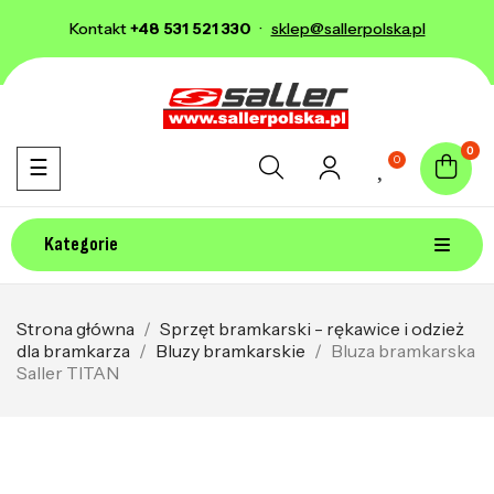
Kontakt
+48 531 521 330
·
sklep@sallerpolska.pl
0
0
Toggle navigation
☰
Kategorie
Strona główna
Sprzęt bramkarski - rękawice i odzież
dla bramkarza
Bluzy bramkarskie
Bluza bramkarska
Saller TITAN