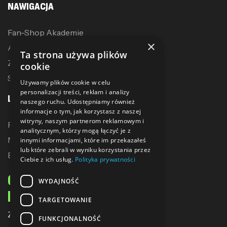
NAWIGACJA
Fan-Shop Akademie
×
Akcesoria treningowe
Ta strona używa plików
Zostań dystrybutorem
cookie
Sublimacja
Używamy plików cookie w celu
personalizacji treści, reklam i analizy
LINKI
naszego ruchu. Udostępniamy również
informacje o tym, jak korzystasz z naszej
witryny, naszym partnerom reklamowym i
Promocje
analitycznym, którzy mogą łączyć je z
Nowe produkty
innymi informacjami, które im przekazałeś
lub które zebrali w wyniku korzystania przez
Bestsellery
Ciebie z ich usług.
Polityka prywatności
ODBIERZ 10% ZNIŻKI
WYDAJNOŚĆ
NA PIERWSZE ZAKUPY
TARGETOWANIE
Zapisz się do naszego newslettera
FUNKCJONALNOŚĆ