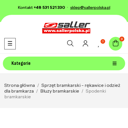
Kontakt
+48 531 521 330
·
sklep@sallerpolska.pl
0
0
Toggle navigation
☰
Kategorie
Strona główna
Sprzęt bramkarski - rękawice i odzież
dla bramkarza
Bluzy bramkarskie
Spodenki
bramkarskie