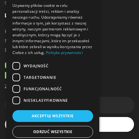
Sublimacja
Używamy plików cookie w celu
personalizacji treści, reklam i analizy
LINKI
naszego ruchu. Udostępniamy również
informacje o tym, jak korzystasz z naszej
witryny, naszym partnerom reklamowym i
Promocje
analitycznym, którzy mogą łączyć je z
Nowe produkty
innymi informacjami, które im przekazałeś
lub które zebrali w wyniku korzystania przez
Bestsellery
Ciebie z ich usług.
Polityka prywatności
ODBIERZ 10% ZNIŻKI
WYDAJNOŚĆ
NA PIERWSZE ZAKUPY
TARGETOWANIE
Zapisz się do naszego newslettera
FUNKCJONALNOŚĆ
NIESKLASYFIKOWANE
AKCEPTUJ WSZYSTKIE
Subskrybuj
ODRZUĆ WSZYSTKIE