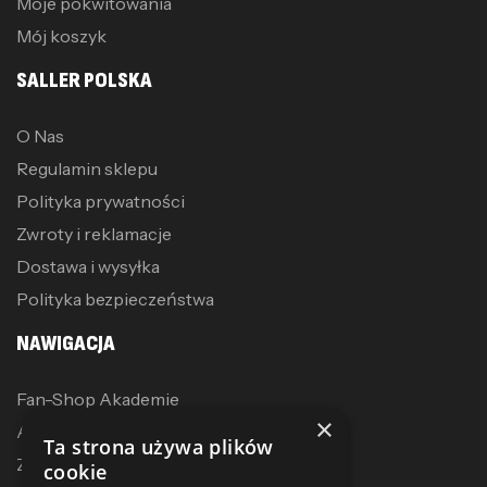
Moje pokwitowania
Mój koszyk
SALLER POLSKA
O Nas
Regulamin sklepu
Polityka prywatności
Zwroty i reklamacje
Dostawa i wysyłka
Polityka bezpieczeństwa
NAWIGACJA
Fan-Shop Akademie
×
Akcesoria treningowe
Ta strona używa plików
Zostań dystrybutorem
cookie