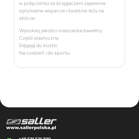
w połączeniu ze ściągaczem zapewnia
optymalne wsparcie i świetnie leży na
skórze.
Wysokiej jakości mieszanka bawełny
Część elastyczna
Sięgają do kostki
Na codzień i do sportu
+48 531 521 330