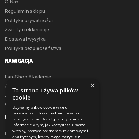
O Nas
Regulamin sklepu
Polityka prywatności
Zwroty i reklamacje
Dostawa i wysyłka
Polityka bezpieczeństwa
NAWIGACJA
Fan-Shop Akademie
×
Akcesoria treningowe
Ta strona używa plików
Zostań dystrybutorem
cookie
Sublimacja
Używamy plików cookie w celu
personalizacji treści, reklam i analizy
LINKI
naszego ruchu. Udostępniamy również
informacje o tym, jak korzystasz z naszej
witryny, naszym partnerom reklamowym i
Promocje
analitycznym, którzy mogą łączyć je z