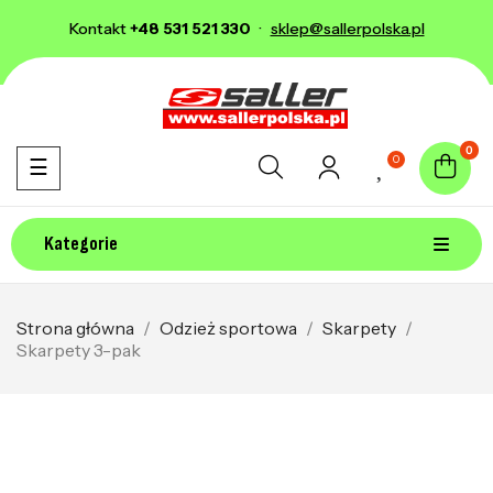
Kontakt
+48 531 521 330
·
sklep@sallerpolska.pl
0
0
Toggle navigation
☰
Kategorie
Strona główna
Odzież sportowa
Skarpety
Skarpety 3-pak