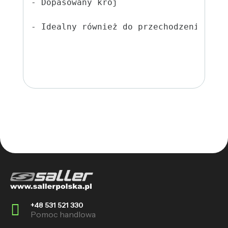
- Dopasowany krój

- Idealny również do przechodzenia prz
+48 531 521 330
Pomoc handlowa