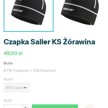
Czapka Saller KS Żórawina
49,00 zł
Brutto
87% Poylester / 13% Elasthan
Kolor
Ilość