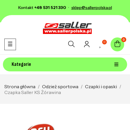
Kontakt
+48 531 521 330
·
sklep@sallerpolska.pl
0
0
Toggle navigation
☰
Kategorie
Strona główna
Odzież sportowa
Czapki i opaski
Czapka Saller KS Żórawina