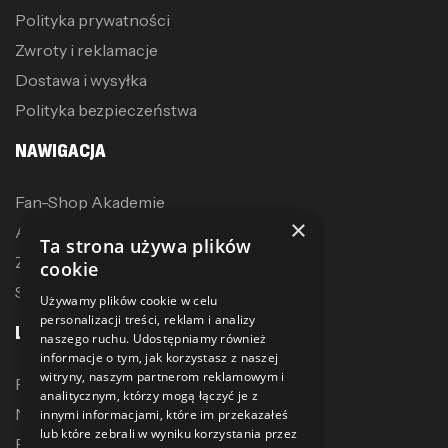
Polityka prywatności
Zwroty i reklamacje
Dostawa i wysyłka
Polityka bezpieczeństwa
NAWIGACJA
Fan-Shop Akademie
×
Akcesoria treningowe
Ta strona używa plików
Zostań dystrybutorem
cookie
Sublimacja
Używamy plików cookie w celu
personalizacji treści, reklam i analizy
LINKI
naszego ruchu. Udostępniamy również
informacje o tym, jak korzystasz z naszej
witryny, naszym partnerom reklamowym i
Promocje
analitycznym, którzy mogą łączyć je z
Nowe produkty
innymi informacjami, które im przekazałeś
lub które zebrali w wyniku korzystania przez
Bestsellery