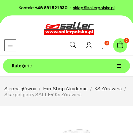
Kontakt
+48 531 521 330
·
sklep@sallerpolska.pl
0
0
Toggle navigation
☰
Kategorie
Strona główna
Fan-Shop Akademie
KS Żórawina
Skarpet getry SALLER Ks Żórawina