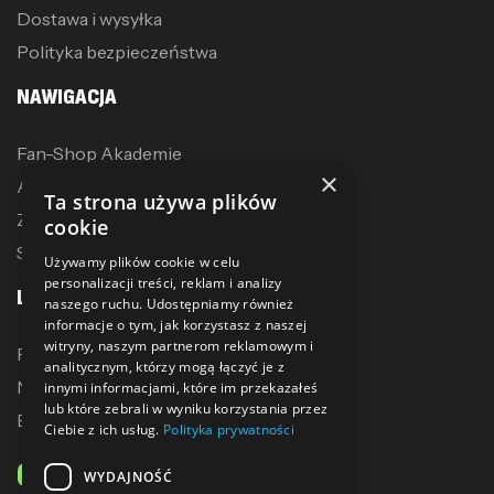
Dostawa i wysyłka
Polityka bezpieczeństwa
NAWIGACJA
Fan-Shop Akademie
×
Akcesoria treningowe
Ta strona używa plików
Zostań dystrybutorem
cookie
Sublimacja
Używamy plików cookie w celu
personalizacji treści, reklam i analizy
LINKI
naszego ruchu. Udostępniamy również
informacje o tym, jak korzystasz z naszej
witryny, naszym partnerom reklamowym i
Promocje
analitycznym, którzy mogą łączyć je z
Nowe produkty
innymi informacjami, które im przekazałeś
lub które zebrali w wyniku korzystania przez
Bestsellery
Ciebie z ich usług.
Polityka prywatności
ODBIERZ 10% ZNIŻKI
WYDAJNOŚĆ