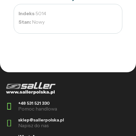
Indeks
5014
Stan:
Nowy
+48 531 521 330
Pomoc handlowa
sklep@sallerpolska.pl
Napisz do nas