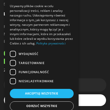
Sublimacja
Używamy plików cookie w celu
personalizacji treści, reklam i analizy
LINKI
naszego ruchu. Udostępniamy również
informacje o tym, jak korzystasz z naszej
witryny, naszym partnerom reklamowym i
Promocje
analitycznym, którzy mogą łączyć je z
Nowe produkty
innymi informacjami, które im przekazałeś
lub które zebrali w wyniku korzystania przez
Bestsellery
Ciebie z ich usług.
Polityka prywatności
ODBIERZ 10% ZNIŻKI
WYDAJNOŚĆ
NA PIERWSZE ZAKUPY
TARGETOWANIE
Zapisz się do naszego newslettera
FUNKCJONALNOŚĆ
NIESKLASYFIKOWANE
AKCEPTUJ WSZYSTKIE
Subskrybuj
ODRZUĆ WSZYSTKIE