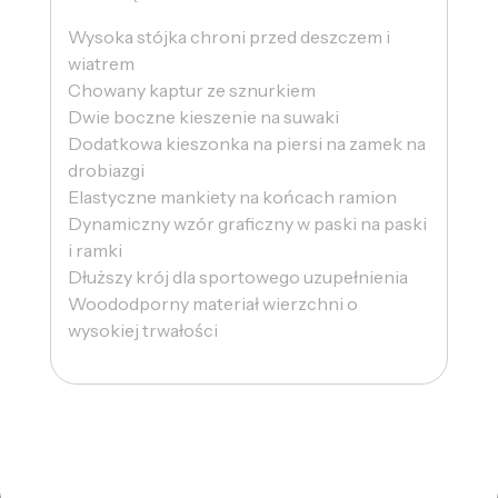
Wysoka stójka chroni przed deszczem i
wiatrem
Chowany kaptur ze sznurkiem
Dwie boczne kieszenie na suwaki
Dodatkowa kieszonka na piersi na zamek na
drobiazgi
Elastyczne mankiety na końcach ramion
Dynamiczny wzór graficzny w paski na paski
i ramki
Dłuższy krój dla sportowego uzupełnienia
Woododporny materiał wierzchni o
wysokiej trwałości