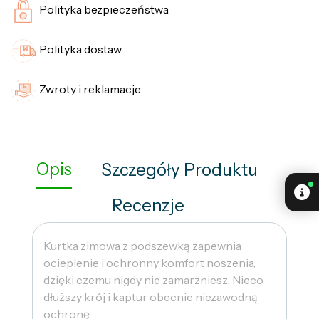
Polityka bezpieczeństwa
Polityka dostaw
Zwroty i reklamacje
Opis
Szczegóły Produktu
Recenzje
Kurtka zimowa z podszewką zapewnia
ocieplenie i ochronny komfort noszenia,
dzięki czemu nigdy nie zamarzniesz. Nieco
dłuższy krój i kaptur obecnie niezawodną
ochronę.