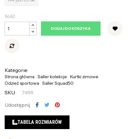
Ilość
DODAJ DO KOSZYKA
Kategorie:
Strona główna
Saller kolekcje
Kurtki zimowe
Odzież sportowa
Saller Squad50
SKU:
7488
Udostępnij
TABELA ROZMIARÓW