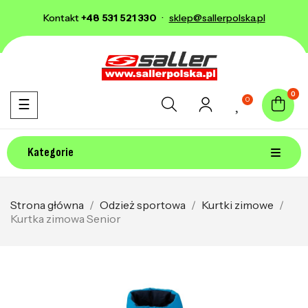
Kontakt
+48 531 521 330
·
sklep@sallerpolska.pl
0
0
Toggle navigation
☰
Kategorie
Strona główna
Odzież sportowa
Kurtki zimowe
Kurtka zimowa Senior