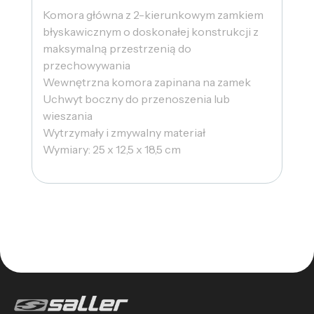
Komora główna z 2-kierunkowym zamkiem
błyskawicznym o doskonałej konstrukcji z
maksymalną przestrzenią do
przechowywania
Wewnętrzna komora zapinana na zamek
Uchwyt boczny do przenoszenia lub
wieszania
Wytrzymały i zmywalny materiał
Wymiary: 25 x 12,5 x 18,5 cm