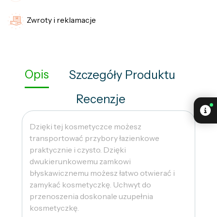
Zwroty i reklamacje
Opis
Szczegóły Produktu
Recenzje
Dzięki tej kosmetyczce możesz
transportować przybory łazienkowe
praktycznie i czysto. Dzięki
dwukierunkowemu zamkowi
błyskawicznemu możesz łatwo otwierać i
zamykać kosmetyczkę. Uchwyt do
przenoszenia doskonale uzupełnia
kosmetyczkę.