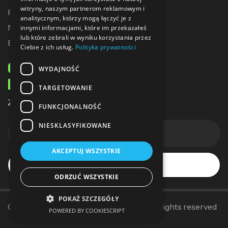
witryny, naszym partnerom reklamowym i
Promocje
analitycznym, którzy mogą łączyć je z
Nowe produkty
innymi informacjami, które im przekazałeś
lub które zebrali w wyniku korzystania przez
Bestsellery
Ciebie z ich usług.
Polityka prywatności
ODBIERZ 10% ZNIŻKI
WYDAJNOŚĆ
NA PIERWSZE ZAKUPY
TARGETOWANIE
Zapisz się do naszego newslettera
FUNKCJONALNOŚĆ
NIESKLASYFIKOWANE
AKCEPTUJ WSZYSTKIE
Subskrybuj
ODRZUĆ WSZYSTKIE
POKAŻ SZCZEGÓŁY
Copyright © 2014–2025
Sallerpolska
. All rights reserved
POWERED BY COOKIESCRIPT