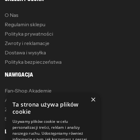
O Nas
Regulamin sklepu
Polityka prywatności
Zwroty i reklamacje
Dostawa i wysyłka
Polityka bezpieczeństwa
NAWIGACJA
Fan-Shop Akademie
×
Akcesoria treningowe
Ta strona używa plików
Zostań dystrybutorem
cookie
Sublimacja
Używamy plików cookie w celu
personalizacji treści, reklam i analizy
LINKI
naszego ruchu. Udostępniamy również
informacje o tym, jak korzystasz z naszej