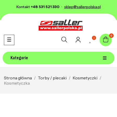
Kontakt
+48 531 521 330
·
sklep@sallerpolska.pl
0
0
Toggle navigation
☰
Kategorie
Strona główna
Torby / plecaki
Kosmetyczki
Kosmetyczka