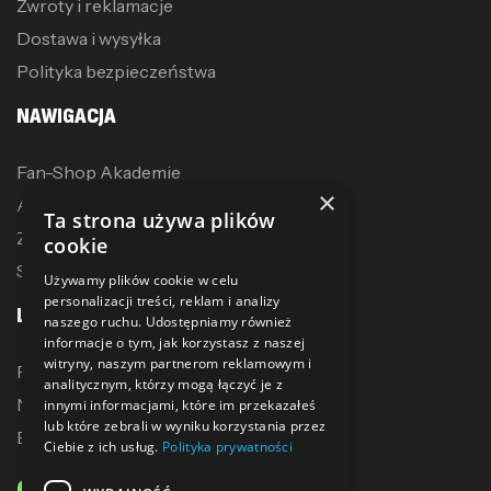
Zwroty i reklamacje
Dostawa i wysyłka
Polityka bezpieczeństwa
NAWIGACJA
Fan-Shop Akademie
×
Akcesoria treningowe
Ta strona używa plików
Zostań dystrybutorem
cookie
Sublimacja
Używamy plików cookie w celu
personalizacji treści, reklam i analizy
LINKI
naszego ruchu. Udostępniamy również
informacje o tym, jak korzystasz z naszej
witryny, naszym partnerom reklamowym i
Promocje
analitycznym, którzy mogą łączyć je z
Nowe produkty
innymi informacjami, które im przekazałeś
lub które zebrali w wyniku korzystania przez
Bestsellery
Ciebie z ich usług.
Polityka prywatności