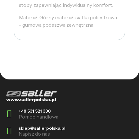
stopy, zapewniając indywidualny komfort.
Materiał: Górny materiał, siatka poliestrowa
- gumowa podeszwa zewnętrzna
+48 531 521 330
Pomoc handlowa
sklep@sallerpolska.pl
Napisz do nas