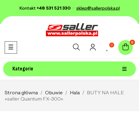
Kontakt
+48 531 521 330
·
sklep@sallerpolska.pl
0
0
Toggle navigation
☰
Kategorie
Strona główna
Obuwie
Hala
BUTY NA HALE
»saller Quantum FX-300«