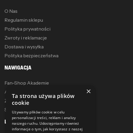
O Nas
Regulamin sklepu
Polityka prywatności
Zwroty i reklamacje
Dostawa i wysyłka
Polityka bezpieczeństwa
NAWIGACJA
Fan-Shop Akademie
×
Akcesoria treningowe
Ta strona używa plików
Zostań dystrybutorem
cookie
Sublimacja
Używamy plików cookie w celu
personalizacji treści, reklam i analizy
LINKI
naszego ruchu. Udostępniamy również
informacje o tym, jak korzystasz z naszej