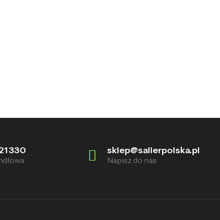
21 330
sklep@sallerpolska.pl
ndlowa
Napisz do nas