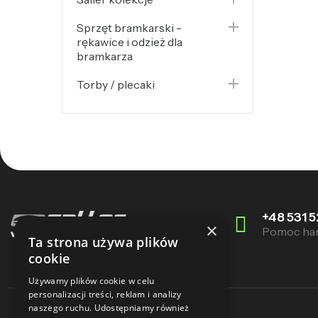

Sprzęt bramkarski -
rękawice i odzież dla
bramkarza

Torby / plecaki
+48 531 5
×
Pomoc ha
Ta strona używa plików
cookie
Używamy plików cookie w celu
personalizacji treści, reklam i analizy
naszego ruchu. Udostępniamy również