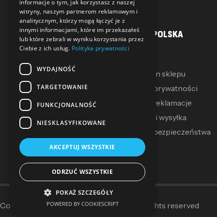
informacje o tym, jak korzystasz z naszej
witryny, naszym partnerom reklamowym i
analitycznym, którzy mogą łączyć je z
innymi informacjami, które im przekazałeś
MOJE KONTO
SALLER POLSKA
lub które zebrali w wyniku korzystania przez
Ciebie z ich usług.
Polityka prywatności
Moje konto
O Nas
WYDAJNOŚĆ
Moje pokwitowania
Regulamin sklepu
TARGETOWANIE
Mój koszyk
Polityka prywatności
Zwroty i reklamacje
FUNKCJONALNOŚĆ
Dostawa i wysyłka
NIESKLASYFIKOWANE
Polityka bezpieczeństwa
AKCEPTUJ WSZYSTKIE
ODRZUĆ WSZYSTKIE
POKAŻ SZCZEGÓŁY
POWERED BY COOKIESCRIPT
Copyright © 2014–2025
Sallerpolska
. All rights reserved