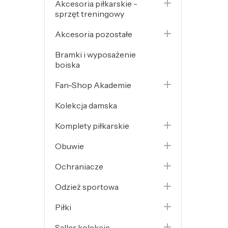

Akcesoria piłkarskie -
sprzęt treningowy

Akcesoria pozostałe
Bramki i wyposażenie
boiska

Fan-Shop Akademie
Kolekcja damska

Komplety piłkarskie

Obuwie

Ochraniacze

Odzież sportowa

Piłki

Saller kolekcje