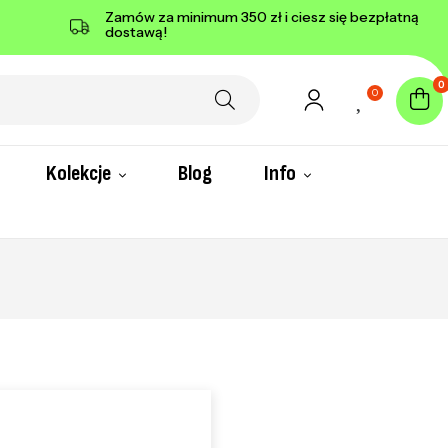
Zamów za minimum 350 zł i ciesz się bezpłatną
dostawą!
0
0
Kolekcje
Blog
Info