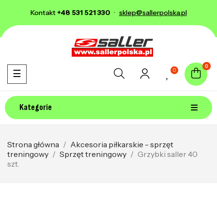
Kontakt
+48 531 521 330
·
sklep@sallerpolska.pl
0
0
Toggle navigation
☰
Kategorie
Strona główna
Akcesoria piłkarskie - sprzęt
treningowy
Sprzęt treningowy
Grzybki saller 40
szt.