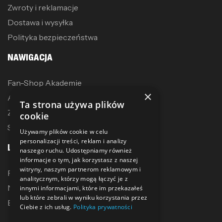
Zwroty i reklamacje
Dostawa i wysyłka
Polityka bezpieczeństwa
NAWIGACJA
Fan-Shop Akademie
×
Akcesoria treningowe
Ta strona używa plików
Zostań dystrybutorem
cookie
Sublimacja
Używamy plików cookie w celu
personalizacji treści, reklam i analizy
LINKI
naszego ruchu. Udostępniamy również
informacje o tym, jak korzystasz z naszej
witryny, naszym partnerom reklamowym i
Promocje
analitycznym, którzy mogą łączyć je z
Nowe produkty
innymi informacjami, które im przekazałeś
lub które zebrali w wyniku korzystania przez
Bestsellery
Ciebie z ich usług.
Polityka prywatności