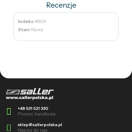
Recenzje
Indeks
4803
Stan:
Nowy
+48 531 521 330
Pomoc handlowa
sklep@sallerpolska.pl
Napisz do nas