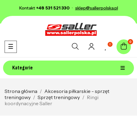
Kontakt
+48 531 521 330
·
sklep@sallerpolska.pl
0
0
Toggle navigation
☰
Kategorie
Strona główna
Akcesoria piłkarskie - sprzęt
treningowy
Sprzęt treningowy
Ringi
koordynacyjne Saller