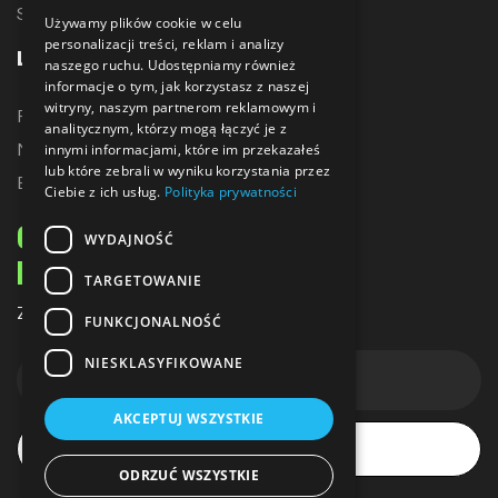
Sublimacja
Używamy plików cookie w celu
personalizacji treści, reklam i analizy
LINKI
naszego ruchu. Udostępniamy również
informacje o tym, jak korzystasz z naszej
witryny, naszym partnerom reklamowym i
Promocje
analitycznym, którzy mogą łączyć je z
Nowe produkty
innymi informacjami, które im przekazałeś
lub które zebrali w wyniku korzystania przez
Bestsellery
Ciebie z ich usług.
Polityka prywatności
ODBIERZ 10% ZNIŻKI
WYDAJNOŚĆ
NA PIERWSZE ZAKUPY
TARGETOWANIE
Zapisz się do naszego newslettera
FUNKCJONALNOŚĆ
NIESKLASYFIKOWANE
AKCEPTUJ WSZYSTKIE
Subskrybuj
ODRZUĆ WSZYSTKIE