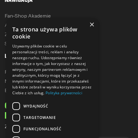
Fan-Shop Akademie
×
Akcesoria treningowe
Ta strona używa plików
Zostań dystrybutorem
cookie
Sublimacja
Używamy plików cookie w celu
personalizacji treści, reklam i analizy
LINKI
naszego ruchu. Udostępniamy również
informacje o tym, jak korzystasz z naszej
witryny, naszym partnerom reklamowym i
Promocje
analitycznym, którzy mogą łączyć je z
Nowe produkty
innymi informacjami, które im przekazałeś
lub które zebrali w wyniku korzystania przez
Bestsellery
Ciebie z ich usług.
Polityka prywatności
ODBIERZ 10% ZNIŻKI
WYDAJNOŚĆ
NA PIERWSZE ZAKUPY
TARGETOWANIE
Zapisz się do naszego newslettera
FUNKCJONALNOŚĆ