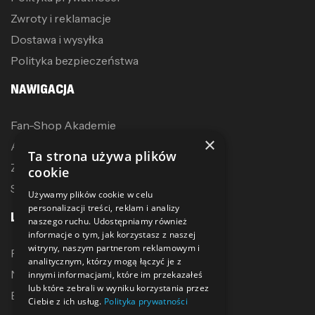
Zwroty i reklamacje
Dostawa i wysyłka
Polityka bezpieczeństwa
NAWIGACJA
Fan-Shop Akademie
×
Akcesoria treningowe
Ta strona używa plików
Zostań dystrybutorem
cookie
Sublimacja
Używamy plików cookie w celu
personalizacji treści, reklam i analizy
LINKI
naszego ruchu. Udostępniamy również
informacje o tym, jak korzystasz z naszej
witryny, naszym partnerom reklamowym i
Promocje
analitycznym, którzy mogą łączyć je z
Nowe produkty
innymi informacjami, które im przekazałeś
lub które zebrali w wyniku korzystania przez
Bestsellery
Ciebie z ich usług.
Polityka prywatności