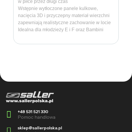
w piłce przez długi czas
Wstępnie wytłoczone panele kulkowe,
nacięcia 3D i przyczepny materiał wierzchni
zapewniają realistyczne zachowanie w locie
Idealna dla młodzieży E i F oraz Bambini
+48 531 521 330
Pomoc handlowa
sklep@sallerpolska.pl