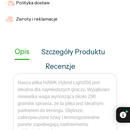
Polityka dostaw
Zwroty i reklamacje
Opis
Szczegóły Produktu
Recenzje
Nasza piłka HAWK Hybrid Light350 jest
idealna dla najmłodszych graczy. Wyjątkowo
niewielka waga wynosząca około 290
gramów sprawia, że ​​ta piłka jest idealnym
partnerem do treningu. Głębsze,
zabezpieczone szwy i termozgrzewalne
panele zapobiegają nadmiernemu