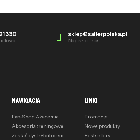
21 330
sklep@sallerpolska.pl
ndlowa
Napisz do nas
NAWIGACJA
LINKI
Fan-Shop Akademie
Promocje
Akcesoria treningowe
Nowe produkty
Zostań dystrybutorem
Bestsellery