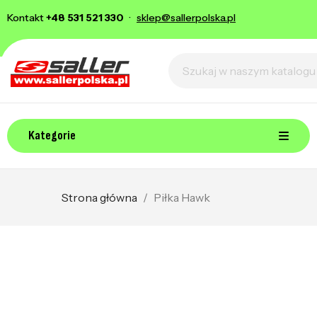
Kontakt
+48 531 521 330
·
sklep@sallerpolska.pl
Kategorie
Strona główna
Piłka Hawk