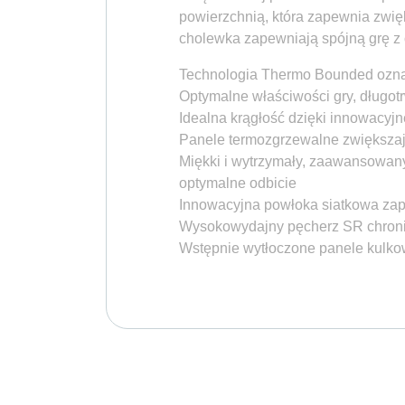
powierzchnią, która zapewnia zwięk
cholewka zapewniają spójną grę z 
Technologia Thermo Bounded oznac
Optymalne właściwości gry, długot
Idealna krągłość dzięki innowacyjn
Panele termozgrzewalne zwiększaj
Miękki i wytrzymały, zaawansowan
optymalne odbicie
Innowacyjna powłoka siatkowa zap
Wysokowydajny pęcherz SR chroni p
Wstępnie wytłoczone panele kulkow