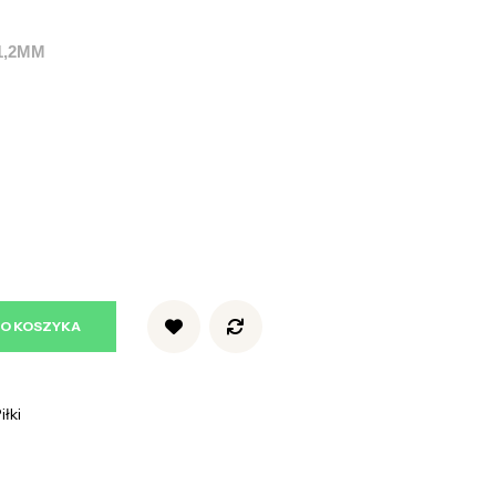
1,2MM
DO KOSZYKA
iłki