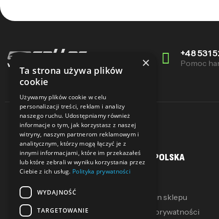
+48 531 5
×
Pomoc ha
Ta strona używa plików
cookie
Używamy plików cookie w celu
personalizacji treści, reklam i analizy
naszego ruchu. Udostępniamy również
informacje o tym, jak korzystasz z naszej
witryny, naszym partnerom reklamowym i
analitycznym, którzy mogą łączyć je z
innymi informacjami, które im przekazałeś
MOJE KONTO
SALLER POLSKA
lub które zebrali w wyniku korzystania przez
Ciebie z ich usług.
Polityka prywatności
Moje konto
O Nas
WYDAJNOŚĆ
Moje pokwitowania
Regulamin sklepu
TARGETOWANIE
Mój koszyk
Polityka prywatności