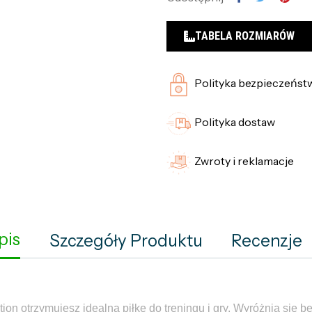
TABELA ROZMIARÓW
Polityka bezpieczeńst
Polityka dostaw
Zwroty i reklamacje
pis
Szczegóły Produktu
Recenzje
ion otrzymujesz idealną piłkę do treningu i gry. Wyróżnia się