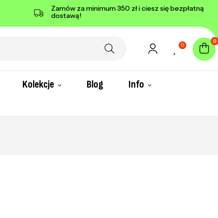
Zamów za minimum 350 zł i ciesz się bezpłatną
dostawą!
0
0
Kolekcje
Blog
Info