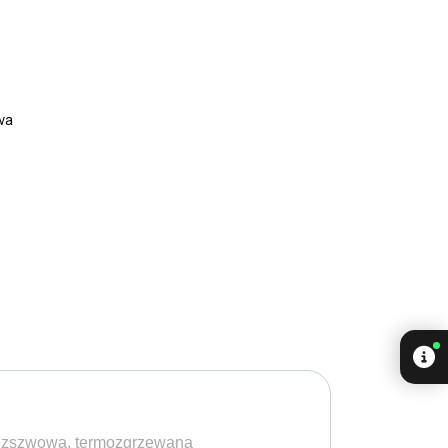
wa
 bezszwową, termozgrzewaną