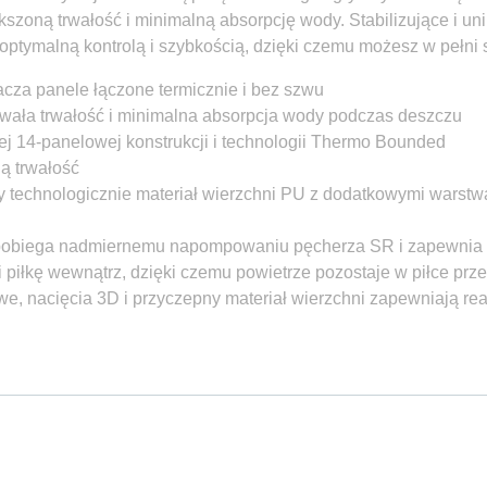
szoną trwałość i minimalną absorpcję wody. Stabilizujące i un
optymalną kontrolą i szybkością, dzięki czemu możesz w pełni 
za panele łączone termicznie i bez szwu
rwała trwałość i minimalna absorpcja wody podczas deszczu
ej 14-panelowej konstrukcji i technologii Thermo Bounded
ą trwałość
y technologicznie materiał wierzchni PU z dodatkowymi warstw
obiega nadmiernemu napompowaniu pęcherza SR i zapewnia id
iłkę wewnątrz, dzięki czemu powietrze pozostaje w piłce prze
e, nacięcia 3D i przyczepny materiał wierzchni zapewniają rea