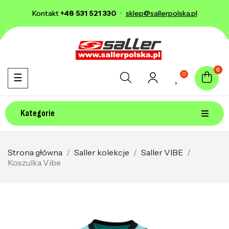
Kontakt
+48 531 521 330
·
sklep@sallerpolska.pl
0
0
Toggle navigation
☰
Kategorie
Strona główna
Saller kolekcje
Saller VIBE
Koszulka Vibe