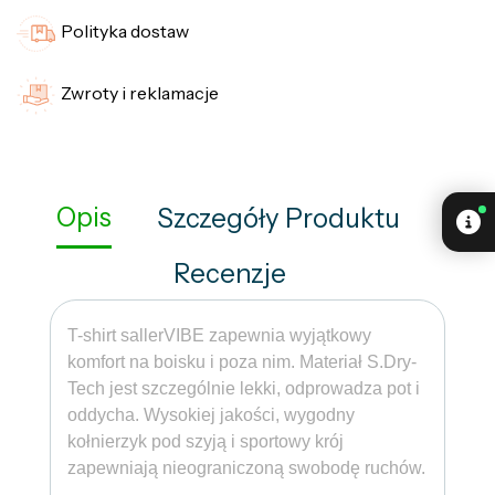
Polityka dostaw
Zwroty i reklamacje
Opis
Szczegóły Produktu
Recenzje
T-shirt sallerVIBE zapewnia wyjątkowy
komfort na boisku i poza nim. Materiał S.Dry-
Tech jest szczególnie lekki, odprowadza pot i
oddycha. Wysokiej jakości, wygodny
kołnierzyk pod szyją i sportowy krój
zapewniają nieograniczoną swobodę ruchów.