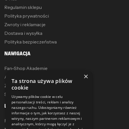
Regulamin sklepu
Polityka prywatności
Zwroty i reklamacje
Dostawa i wysyłka
Polityka bezpieczeństwa
NAWIGACJA
Fan-Shop Akademie
×
Akcesoria treningowe
Ta strona używa plików
Zostań dystrybutorem
cookie
Sublimacja
Używamy plików cookie w celu
personalizacji treści, reklam i analizy
LINKI
naszego ruchu. Udostępniamy również
informacje o tym, jak korzystasz z naszej
witryny, naszym partnerom reklamowym i
Promocje
analitycznym, którzy mogą łączyć je z