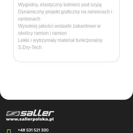
Wygodny, elastyczny kołnierz pod szyją
Dynamiczny projekt graficzny na ramionach i
ramionach
Wysokiej jakości wstawki żakardowe w
okolicy ramion i ramion
Lekki i wytrzymały materiał funkcjonalny
S.Dry-Tech
+48 531 521 330