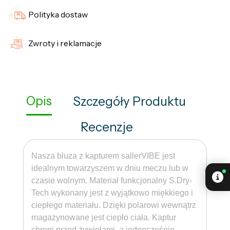
Polityka dostaw
Zwroty i reklamacje
Opis
Szczegóły Produktu
Recenzje
Nasza bluza z kapturem sallerVIBE jest
idealnym towarzyszem w dniu meczu lub w
czasie wolnym. Materiał funkcjonalny S.Dry-
Tech wykonany jest z wyjątkowo miękkiego i
ciepłego materiału. Dzięki polarowi wewnątrz
magazynowane jest ciepło ciała. Kaptur
chroni przed żywiołami, a jednocześnie