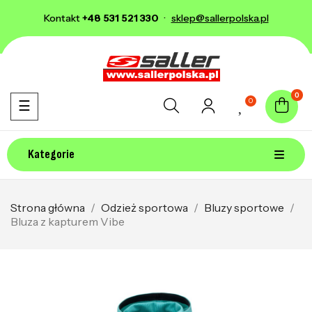
Kontakt
+48 531 521 330
·
sklep@sallerpolska.pl
0
0
Toggle navigation
☰
Kategorie
Strona główna
Odzież sportowa
Bluzy sportowe
Bluza z kapturem Vibe