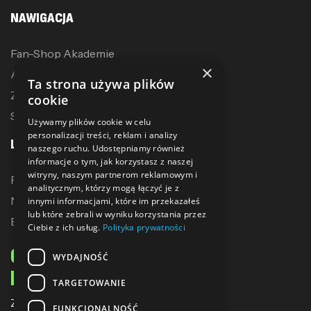
NAWIGACJA
Fan-Shop Akademie
×
Akcesoria treningowe
Ta strona używa plików
Zostań dystrybutorem
cookie
Sublimacja
Używamy plików cookie w celu
personalizacji treści, reklam i analizy
LINKI
naszego ruchu. Udostępniamy również
informacje o tym, jak korzystasz z naszej
witryny, naszym partnerom reklamowym i
Promocje
analitycznym, którzy mogą łączyć je z
Nowe produkty
innymi informacjami, które im przekazałeś
lub które zebrali w wyniku korzystania przez
Bestsellery
Ciebie z ich usług.
Polityka prywatności
ODBIERZ 10% ZNIŻKI
WYDAJNOŚĆ
NA PIERWSZE ZAKUPY
TARGETOWANIE
Zapisz się do naszego newslettera
FUNKCJONALNOŚĆ