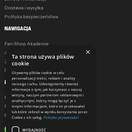
Dostawa i wysyłka
Polityka bezpieczeństwa
NAWIGACJA
Fan-Shop Akademie
×
Akcesoria treningowe
Ta strona używa plików
Zostań dystrybutorem
cookie
Sublimacja
Używamy plików cookie w celu
personalizacji treści, reklam i analizy
LINKI
naszego ruchu. Udostępniamy również
informacje o tym, jak korzystasz z naszej
witryny, naszym partnerom reklamowym i
Promocje
analitycznym, którzy mogą łączyć je z
Nowe produkty
innymi informacjami, które im przekazałeś
lub które zebrali w wyniku korzystania przez
Bestsellery
Ciebie z ich usług.
Polityka prywatności
ODBIERZ 10% ZNIŻKI
WYDAJNOŚĆ