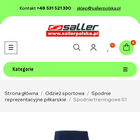
Kontakt
+48 531 521 330
·
sklep@sallerpolska.pl
0
0
Toggle navigation
☰
Kategorie
Strona główna
Odzież sportowa
Spodnie
reprezentacyjne piłkarskie
Spodnie treningowe S1