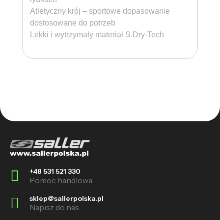
Atletyczny krój – sportowe dopasowanie
dostosowane do potrzeb
Lekki i wytrzymały materiał S.Dry-Tech
+48 531 521 330
Pomoc handlowa
sklep@sallerpolska.pl
Napisz do nas