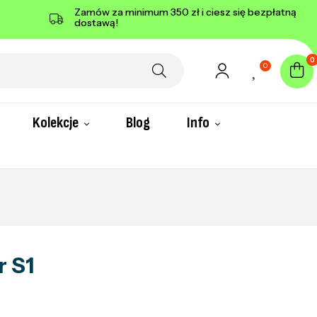
Zamów za minimum 350 zł i ciesz się bezpłatną
dostawą!
0
0
Kolekcje
Blog
Info
r S1