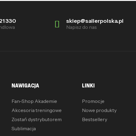
21 330
sklep@sallerpolska.pl
ndlowa
Napisz do nas
NAWIGACJA
LINKI
Fan-Shop Akademie
Promocje
Akcesoria treningowe
Nowe produkty
Zostań dystrybutorem
Bestsellery
Sublimacja