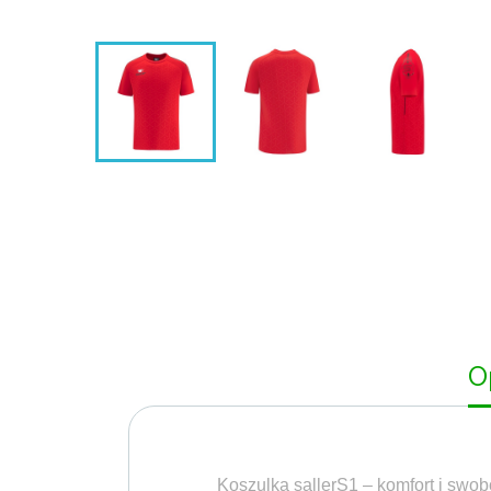
O
Koszulka sallerS1 – komfort i swob