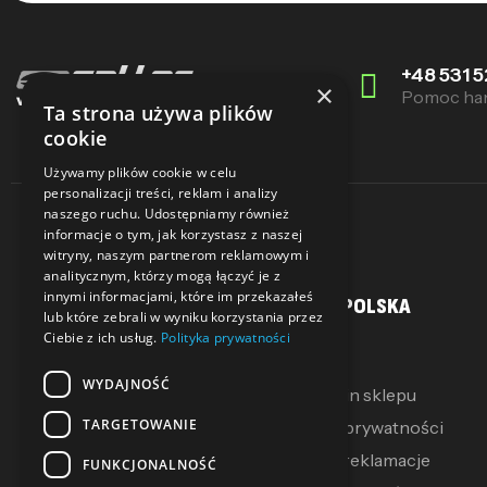
+48 531 5
×
Pomoc ha
Ta strona używa plików
cookie
Używamy plików cookie w celu
personalizacji treści, reklam i analizy
naszego ruchu. Udostępniamy również
informacje o tym, jak korzystasz z naszej
witryny, naszym partnerom reklamowym i
analitycznym, którzy mogą łączyć je z
innymi informacjami, które im przekazałeś
MOJE KONTO
SALLER POLSKA
lub które zebrali w wyniku korzystania przez
Ciebie z ich usług.
Polityka prywatności
Moje konto
O Nas
WYDAJNOŚĆ
Moje pokwitowania
Regulamin sklepu
TARGETOWANIE
Mój koszyk
Polityka prywatności
Zwroty i reklamacje
FUNKCJONALNOŚĆ