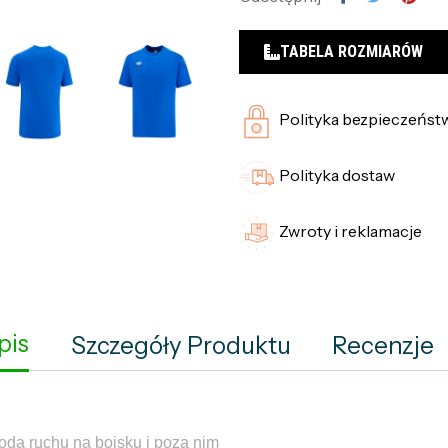
TABELA ROZMIARÓW
Polityka bezpieczeńst
Polityka dostaw
Zwroty i reklamacje
pis
Szczegóły Produktu
Recenzje
oda ruchu na boisku i poza nim