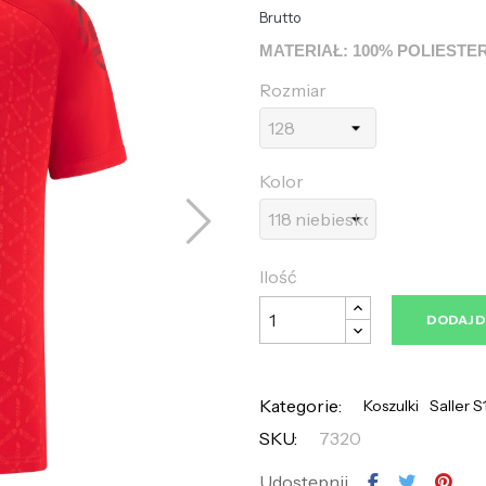
Brutto
MATERIAŁ: 100% POLIESTE
Rozmiar
Kolor
Ilość
DODAJ 
Kategorie:
Koszulki
Saller S
SKU:
7320
Udostępnij