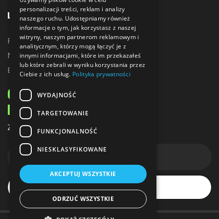
personalizacji treści, reklam i analizy
LINKI
naszego ruchu. Udostępniamy również
informacje o tym, jak korzystasz z naszej
witryny, naszym partnerom reklamowym i
Promocje
analitycznym, którzy mogą łączyć je z
Nowe produkty
innymi informacjami, które im przekazałeś
lub które zebrali w wyniku korzystania przez
Bestsellery
Ciebie z ich usług.
Polityka prywatności
ODBIERZ 10% ZNIŻKI
WYDAJNOŚĆ
NA PIERWSZE ZAKUPY
TARGETOWANIE
Zapisz się do naszego newslettera
FUNKCJONALNOŚĆ
NIESKLASYFIKOWANE
AKCEPTUJ WSZYSTKIE
Subskrybuj
ODRZUĆ WSZYSTKIE