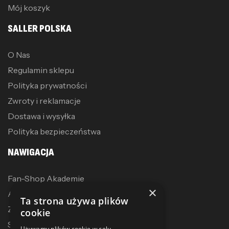
Mój koszyk
SALLER POLSKA
O Nas
Regulamin sklepu
Polityka prywatności
Zwroty i reklamacje
Dostawa i wysyłka
Polityka bezpieczeństwa
NAWIGACJA
Fan-Shop Akademie
×
Akcesoria treningowe
Ta strona używa plików
Zostań dystrybutorem
cookie
Sublimacja
Używamy plików cookie w celu