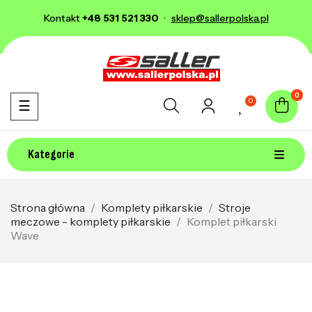
Kontakt
+48 531 521 330
·
sklep@sallerpolska.pl
0
0
Toggle navigation
☰
Kategorie
Strona główna
Komplety piłkarskie
Stroje
meczowe - komplety piłkarskie
Komplet piłkarski
Wave