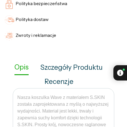
Polityka bezpieczeństwa
Polityka dostaw
Zwroty i reklamacje
Opis
Szczegóły Produktu
Recenzje
Nasza koszulka Wave z materiałem S.SKIN
została zaprojektowana z myślą o najwyższej
wydajności. Materiał jest lekki, trwały i
zapewnia suchy komfort dzięki technologii
S.SKIN. Prosty krój, nowoczesne raglanowe