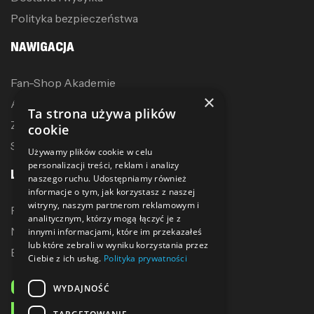
Polityka bezpieczeństwa
NAWIGACJA
Fan-Shop Akademie
×
Akcesoria treningowe
Ta strona używa plików
Zostań dystrybutorem
cookie
Sublimacja
Używamy plików cookie w celu
personalizacji treści, reklam i analizy
LINKI
naszego ruchu. Udostępniamy również
informacje o tym, jak korzystasz z naszej
witryny, naszym partnerom reklamowym i
Promocje
analitycznym, którzy mogą łączyć je z
Nowe produkty
innymi informacjami, które im przekazałeś
lub które zebrali w wyniku korzystania przez
Bestsellery
Ciebie z ich usług.
Polityka prywatności
ODBIERZ 10% ZNIŻKI
WYDAJNOŚĆ
NA PIERWSZE ZAKUPY