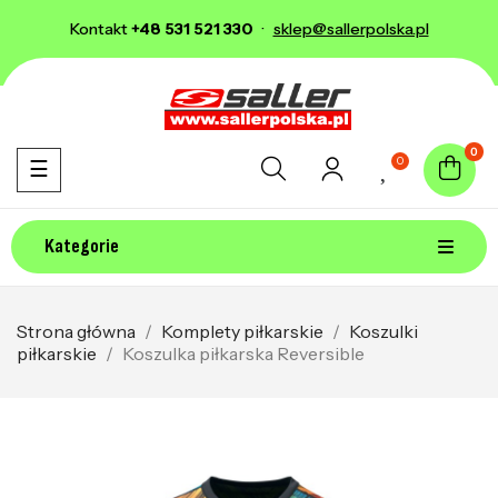
Kontakt
+48 531 521 330
·
sklep@sallerpolska.pl
0
0
Toggle navigation
☰
Kategorie
Strona główna
Komplety piłkarskie
Koszulki
piłkarskie
Koszulka piłkarska Reversible