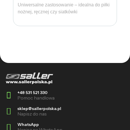
Uniwersalne zastosowanie – idealna do piłki
nożnej, ręcznej czy siatkówki
+48 531 521 330
Pomoc handlowa
sklep@sallerpolska.pl
Napisz do nas
WhatsApp
Napisz na WhatsApp