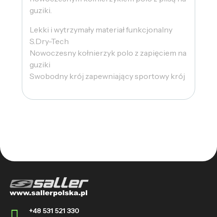
guziki.
Lekki i wytrzymały materiał funkcjonalny
S.Dry-Tech
Nowoczesny kołnierzyk polo z zapięciem na
guziki
Swobodny krój zapewniający sportowy krój
+48 531 521 330