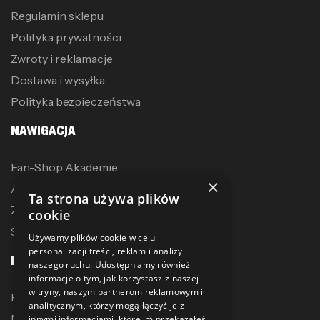
Regulamin sklepu
Polityka prywatności
Zwroty i reklamacje
Dostawa i wysyłka
Polityka bezpieczeństwa
NAWIGACJA
Fan-Shop Akademie
×
Akcesoria treningowe
Ta strona używa plików
Zostań dystrybutorem
cookie
Sublimacja
Używamy plików cookie w celu
personalizacji treści, reklam i analizy
LINKI
naszego ruchu. Udostępniamy również
informacje o tym, jak korzystasz z naszej
witryny, naszym partnerom reklamowym i
Promocje
analitycznym, którzy mogą łączyć je z
Nowe produkty
innymi informacjami, które im przekazałeś