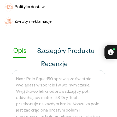
Polityka dostaw
Zwroty i reklamacje
Opis
Szczegóły Produktu
Recenzje
Nasz Polo Squad50 sprawia, że ​​świetnie
wyglądasz w sporcie i w wolnym czasie.
Wyjątkowo lekki, odprowadzający pot i
oddychający materiał S.Dry-Tech
przekonuje na każdym kroku. Koszulka polo
jest zaokrąglona prostym dołem i
nowoczesnym kołnierzykiem polo z plisą na