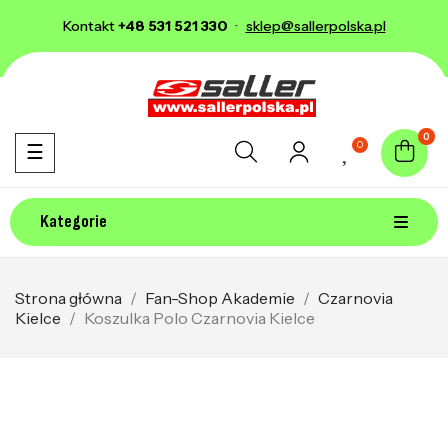
Kontakt
+48 531 521 330
·
sklep@sallerpolska.pl
0
0
Toggle navigation
☰
Kategorie
Strona główna
Fan-Shop Akademie
Czarnovia
Kielce
Koszulka Polo Czarnovia Kielce