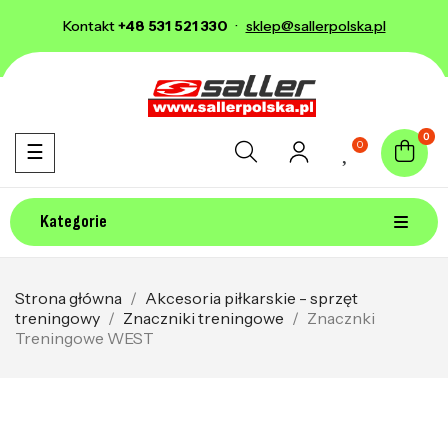
Kontakt
+48 531 521 330
·
sklep@sallerpolska.pl
0
0
Toggle navigation
☰
Kategorie
Strona główna
Akcesoria piłkarskie - sprzęt
treningowy
Znaczniki treningowe
Znacznki
Treningowe WEST