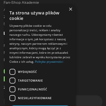
Fan-Shop Akademie
×
Akcesoria treningowe
Ta strona używa plików
Zostań dystrybutorem
cookie
Sublimacja
Używamy plików cookie w celu
personalizacji treści, reklam i analizy
LINKI
naszego ruchu. Udostępniamy również
informacje o tym, jak korzystasz z naszej
witryny, naszym partnerom reklamowym i
Promocje
analitycznym, którzy mogą łączyć je z
Nowe produkty
innymi informacjami, które im przekazałeś
lub które zebrali w wyniku korzystania przez
Bestsellery
Ciebie z ich usług.
Polityka prywatności
ODBIERZ 10% ZNIŻKI
WYDAJNOŚĆ
NA PIERWSZE ZAKUPY
TARGETOWANIE
Zapisz się do naszego newslettera
FUNKCJONALNOŚĆ
NIESKLASYFIKOWANE