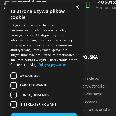
+48 531 5
×
Pomoc ha
Ta strona używa plików
cookie
Używamy plików cookie w celu
personalizacji treści, reklam i analizy
naszego ruchu. Udostępniamy również
informacje o tym, jak korzystasz z naszej
witryny, naszym partnerom reklamowym i
analitycznym, którzy mogą łączyć je z
innymi informacjami, które im przekazałeś
MOJE KONTO
SALLER POLSKA
lub które zebrali w wyniku korzystania przez
Ciebie z ich usług.
Polityka prywatności
Moje konto
O Nas
WYDAJNOŚĆ
Moje pokwitowania
Regulamin sklepu
TARGETOWANIE
Mój koszyk
Polityka prywatności
Zwroty i reklamacje
FUNKCJONALNOŚĆ
Dostawa i wysyłka
NIESKLASYFIKOWANE
Polityka bezpieczeństwa