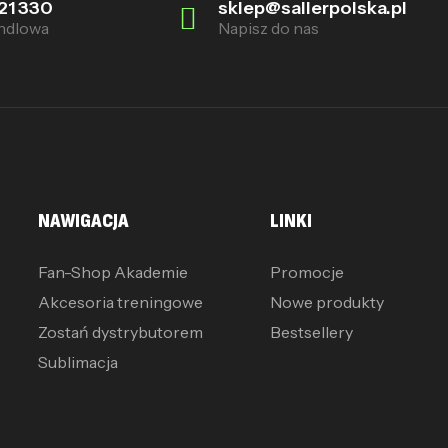
21 330
sklep@sallerpolska.pl
ndlowa
Napisz do nas
NAWIGACJA
LINKI
Fan-Shop Akademie
Promocje
Akcesoria treningowe
Nowe produkty
Zostań dystrybutorem
Bestsellery
Sublimacja