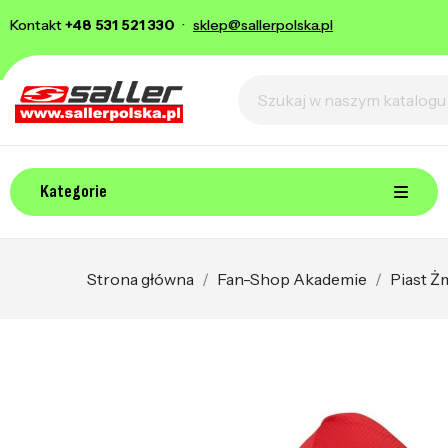
Kontakt
+48 531 521 330
·
sklep@sallerpolska.pl
Kategorie
Strona główna
Fan-Shop Akademie
Piast Ż