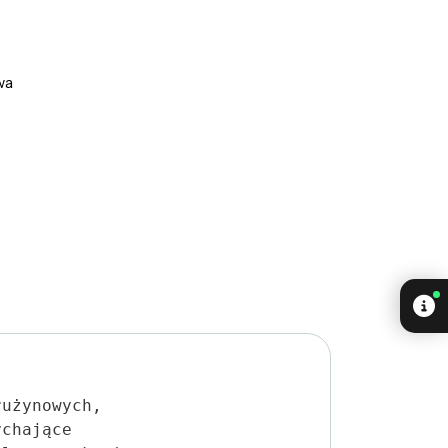
wa
rużynowych,
ychające 