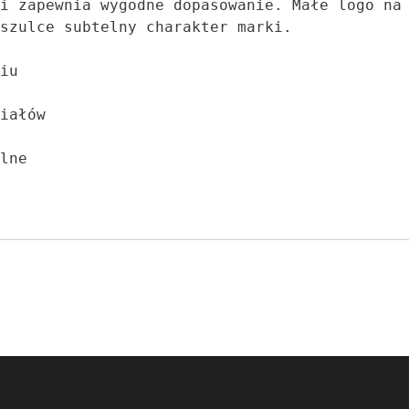
i zapewnia wygodne dopasowanie. Małe logo na
szulce subtelny charakter marki.

iu

iałów

lne