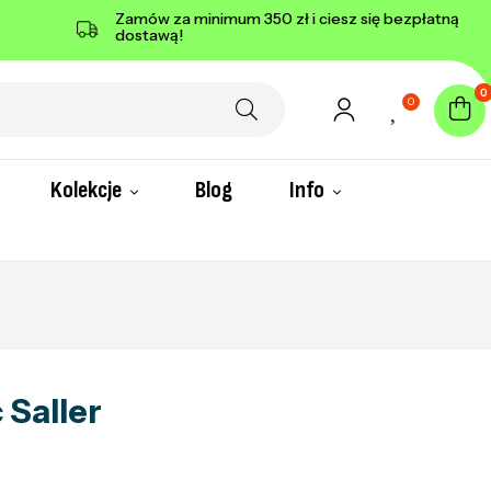
Zamów za minimum 350 zł i ciesz się bezpłatną
dostawą!
0
0
Kolekcje
Blog
Info
 Saller