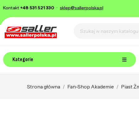
Kontakt
+48 531 521 330
·
sklep@sallerpolska.pl
Kategorie
Strona główna
Fan-Shop Akademie
Piast Ż