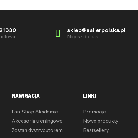
21 330
sklep@sallerpolska.pl
ndlowa
Napisz do nas
NAWIGACJA
LINKI
Fan-Shop Akademie
Promocje
Akcesoria treningowe
Nowe produkty
Zostań dystrybutorem
Bestsellery