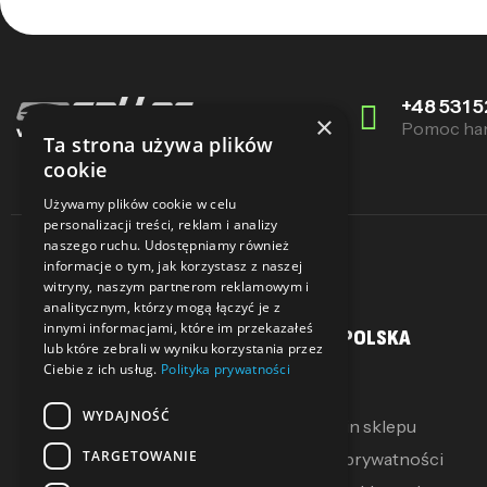
+48 531 5
×
Pomoc ha
Ta strona używa plików
cookie
Używamy plików cookie w celu
personalizacji treści, reklam i analizy
naszego ruchu. Udostępniamy również
informacje o tym, jak korzystasz z naszej
witryny, naszym partnerom reklamowym i
analitycznym, którzy mogą łączyć je z
innymi informacjami, które im przekazałeś
MOJE KONTO
SALLER POLSKA
lub które zebrali w wyniku korzystania przez
Ciebie z ich usług.
Polityka prywatności
Moje konto
O Nas
WYDAJNOŚĆ
Moje pokwitowania
Regulamin sklepu
TARGETOWANIE
Mój koszyk
Polityka prywatności