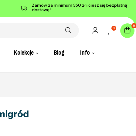
Zamów za minimum 350 zł i ciesz się bezpłatną
dostawą!
0
0
Kolekcje
Blog
Info
migród