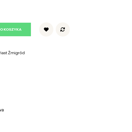
DO KOSZYKA
iast Żmigród
wa