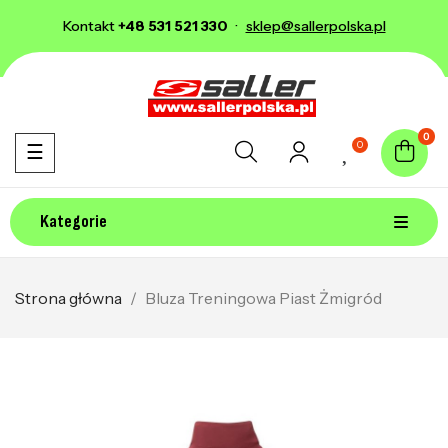
Kontakt
+48 531 521 330
·
sklep@sallerpolska.pl
0
0
Toggle navigation
☰
Kategorie
Strona główna
Bluza Treningowa Piast Żmigród