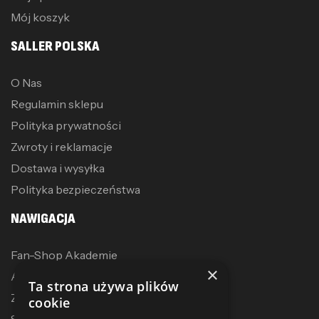
Mój koszyk
SALLER POLSKA
O Nas
Regulamin sklepu
Polityka prywatności
Zwroty i reklamacje
Dostawa i wysyłka
Polityka bezpieczeństwa
NAWIGACJA
Fan-Shop Akademie
×
Akcesoria treningowe
Ta strona używa plików
Zostań dystrybutorem
cookie
Sublimacja