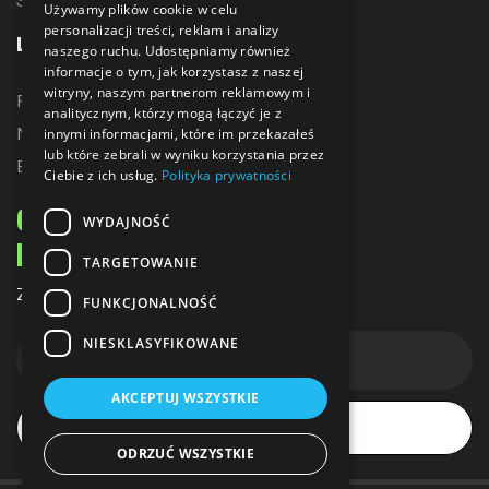
Używamy plików cookie w celu
personalizacji treści, reklam i analizy
LINKI
naszego ruchu. Udostępniamy również
informacje o tym, jak korzystasz z naszej
witryny, naszym partnerom reklamowym i
Promocje
analitycznym, którzy mogą łączyć je z
Nowe produkty
innymi informacjami, które im przekazałeś
lub które zebrali w wyniku korzystania przez
Bestsellery
Ciebie z ich usług.
Polityka prywatności
ODBIERZ 10% ZNIŻKI
WYDAJNOŚĆ
NA PIERWSZE ZAKUPY
TARGETOWANIE
Zapisz się do naszego newslettera
FUNKCJONALNOŚĆ
NIESKLASYFIKOWANE
AKCEPTUJ WSZYSTKIE
Subskrybuj
ODRZUĆ WSZYSTKIE