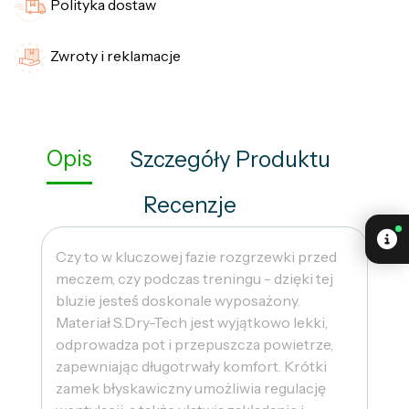
Polityka dostaw
Zwroty i reklamacje
Opis
Szczegóły Produktu
Recenzje
Czy to w kluczowej fazie rozgrzewki przed
meczem, czy podczas treningu - dzięki tej
bluzie jesteś doskonale wyposażony.
Materiał S.Dry-Tech jest wyjątkowo lekki,
odprowadza pot i przepuszcza powietrze,
zapewniając długotrwały komfort. Krótki
zamek błyskawiczny umożliwia regulację