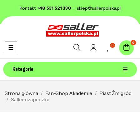
Kontakt
+48 531 521 330
·
sklep@sallerpolska.pl
0
0
Toggle navigation
☰
Kategorie
Strona główna
Fan-Shop Akademie
Piast Żmigród
Saller czapeczka