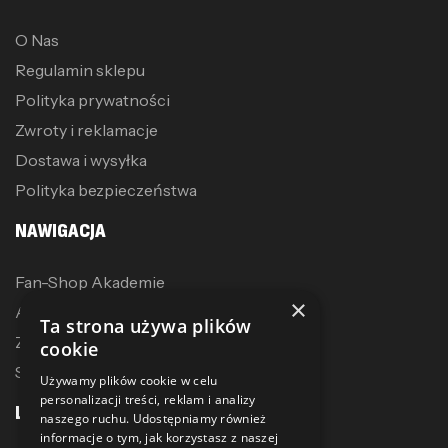
O Nas
Regulamin sklepu
Polityka prywatności
Zwroty i reklamacje
Dostawa i wysyłka
Polityka bezpieczeństwa
NAWIGACJA
Fan-Shop Akademie
×
Akcesoria treningowe
Ta strona używa plików
Zostań dystrybutorem
cookie
Sublimacja
Używamy plików cookie w celu
personalizacji treści, reklam i analizy
LINKI
naszego ruchu. Udostępniamy również
informacje o tym, jak korzystasz z naszej