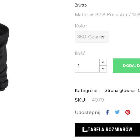
Brutto
Materiał: 87% Poliester / 13
Kolor
Ilość
DODAJ 
Kategorie:
Strona główna
C
SKU:
4079
Udostępnij
TABELA ROZMIARÓW