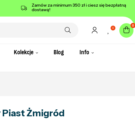
Zamów za minimum 350 zł i ciesz się bezpłatną
dostawą!
0
0
Kolekcje
Blog
Info
 Piast Żmigród