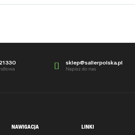
21 330
sklep@sallerpolska.pl
ndlowa
Napisz do nas
NAWIGACJA
LINKI