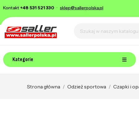
Kontakt
+48 531 521 330
·
sklep@sallerpolska.pl
Kategorie
Strona główna
Odzież sportowa
Czapki i op