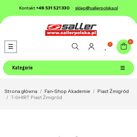
Kontakt
+48 531 521 330
·
sklep@sallerpolska.pl
0
0
Toggle navigation
☰
Kategorie
Strona główna
Fan-Shop Akademie
Piast Żmigród
T-SHIRT Piast Żmigród