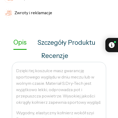
Zwroty i reklamacje
Opis
Szczegóły Produktu
Recenzje
Dzięki tej koszulce masz gwarancję
sportowego wyglądu w dniu meczu lub w
wolnym czasie. Materiał S.Dry-Tech jest
wyjątkowo lekki, odprowadza pot i
przepuszcza powietrze. Wysokiej jakości
okrągły kołnierz zapewnia sportowy wygląd.
Wygodny, elastyczny kołnierz wokół szyi