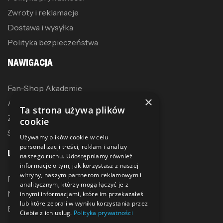
Zwroty i reklamacje
Dostawa i wysyłka
Polityka bezpieczeństwa
NAWIGACJA
Fan-Shop Akademie
×
Akcesoria treningowe
Ta strona używa plików
Zostań dystrybutorem
cookie
Sublimacja
Używamy plików cookie w celu
personalizacji treści, reklam i analizy
LINKI
naszego ruchu. Udostępniamy również
informacje o tym, jak korzystasz z naszej
witryny, naszym partnerom reklamowym i
Promocje
analitycznym, którzy mogą łączyć je z
Nowe produkty
innymi informacjami, które im przekazałeś
lub które zebrali w wyniku korzystania przez
Bestsellery
Ciebie z ich usług.
Polityka prywatności