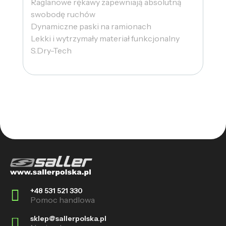
Raglanowe rękawy zapewniają absolutną
swobodę ruchów
Dynamiczne paski na ramionach
Lekki i wytrzymały materiał funkcjonalny
S.Dry-Tech
+48 531 521 330
Pomoc handlowa
sklep@sallerpolska.pl