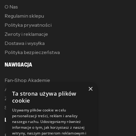
O Nas
Regulamin sklepu
Polityka prywatności
Zwroty i reklamacje
Dostawa i wysyłka
Polityka bezpieczeństwa
NAWIGACJA
Fan-Shop Akademie
×
Akcesoria treningowe
Ta strona używa plików
Zostań dystrybutorem
cookie
Sublimacja
Używamy plików cookie w celu
personalizacji treści, reklam i analizy
LINKI
naszego ruchu. Udostępniamy również
informacje o tym, jak korzystasz z naszej
witryny, naszym partnerom reklamowym i
Promocje