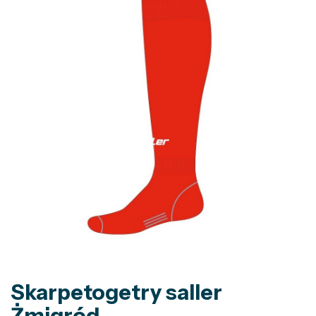
Skarpetogetry saller
Żmigród