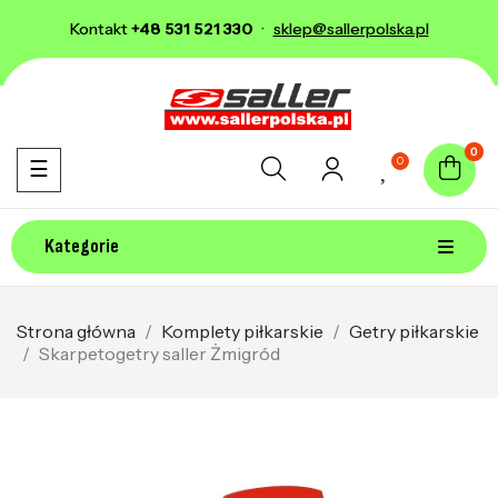
Kontakt
+48 531 521 330
·
sklep@sallerpolska.pl
0
0
Toggle navigation
☰
Kategorie
Strona główna
Komplety piłkarskie
Getry piłkarskie
Skarpetogetry saller Żmigród