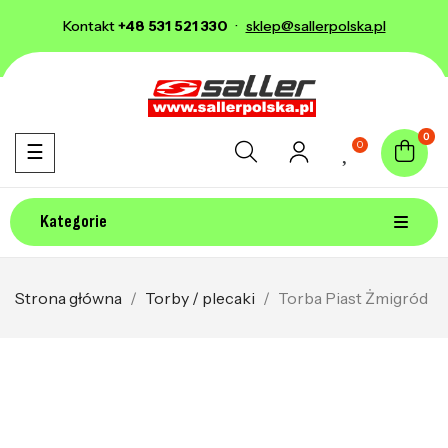
Kontakt
+48 531 521 330
·
sklep@sallerpolska.pl
0
0
Toggle navigation
☰
Kategorie
Strona główna
Torby / plecaki
Torba Piast Żmigród