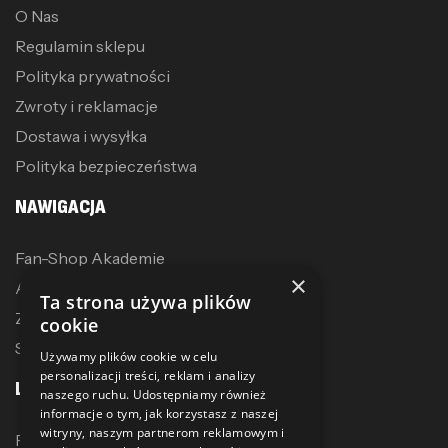
O Nas
Regulamin sklepu
Polityka prywatności
Zwroty i reklamacje
Dostawa i wysyłka
Polityka bezpieczeństwa
NAWIGACJA
Fan-Shop Akademie
×
Akcesoria treningowe
Ta strona używa plików
Zostań dystrybutorem
cookie
Sublimacja
Używamy plików cookie w celu
personalizacji treści, reklam i analizy
LINKI
naszego ruchu. Udostępniamy również
informacje o tym, jak korzystasz z naszej
witryny, naszym partnerom reklamowym i
Promocje