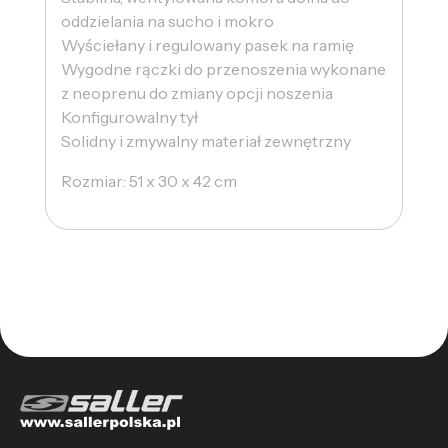
oddzielania na sucho i mokro
Wyściełany i regulowany pasek na ramię
Wygodne rączki do przenoszenia wykonane
z neoprenu do zmiany opcji noszenia
Konfigurowalny tył
Solidny i zmywalny materiał zewnętrzny
Rozmiar: 51 x 30 x 42 cm