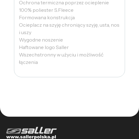
Ochrona termiczna poprzez ocieplenie
100% poliester S.Fleece
Formowana konstrukcja
Ocieplacz na szyję chroniący szyję, usta, nos
i uszy
Wygodne noszenie
Haftowane logo Saller
Wszechstronny w użyciu i możliwość
łączenia