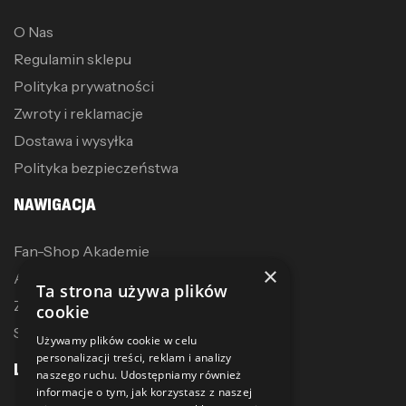
O Nas
Regulamin sklepu
Polityka prywatności
Zwroty i reklamacje
Dostawa i wysyłka
Polityka bezpieczeństwa
NAWIGACJA
Fan-Shop Akademie
×
Akcesoria treningowe
Ta strona używa plików
Zostań dystrybutorem
cookie
Sublimacja
Używamy plików cookie w celu
personalizacji treści, reklam i analizy
LINKI
naszego ruchu. Udostępniamy również
informacje o tym, jak korzystasz z naszej