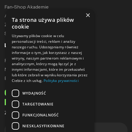
Fan-Shop Akademie
×
Akcesoria treningowe
Ta strona używa plików
Zostań dystrybutorem
cookie
Sublimacja
Używamy plików cookie w celu
personalizacji treści, reklam i analizy
LINKI
naszego ruchu. Udostępniamy również
informacje o tym, jak korzystasz z naszej
witryny, naszym partnerom reklamowym i
Promocje
analitycznym, którzy mogą łączyć je z
Nowe produkty
innymi informacjami, które im przekazałeś
lub które zebrali w wyniku korzystania przez
Bestsellery
Ciebie z ich usług.
Polityka prywatności
ODBIERZ 10% ZNIŻKI
WYDAJNOŚĆ
NA PIERWSZE ZAKUPY
TARGETOWANIE
Zapisz się do naszego newslettera
FUNKCJONALNOŚĆ
NIESKLASYFIKOWANE