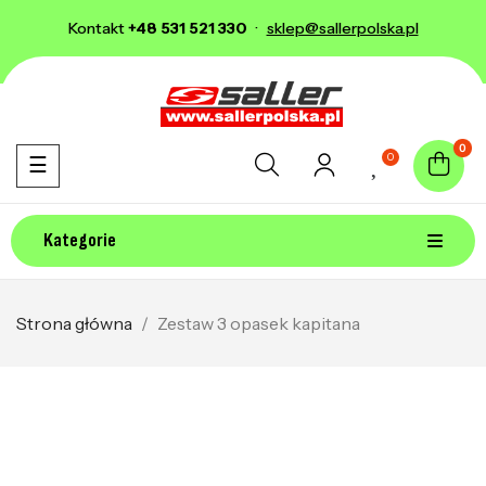
Kontakt
+48 531 521 330
·
sklep@sallerpolska.pl
0
0
Toggle navigation
☰
Kategorie
Strona główna
Zestaw 3 opasek kapitana