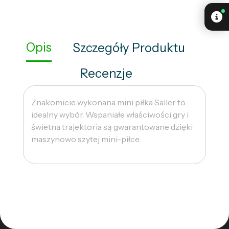
Opis
Szczegóły Produktu
Recenzje
Znakomicie wykonana mini piłka Saller to
idealny wybór. Wspaniałe właściwości gry i
świetna trajektoria są gwarantowane dzięki
maszynowo szytej mini-piłce.