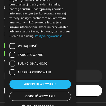
personalizacji treści, reklam i analizy
LINKI
naszego ruchu. Udostępniamy również
informacje o tym, jak korzystasz z naszej
witryny, naszym partnerom reklamowym i
Promocje
analitycznym, którzy mogą łączyć je z
Nowe produkty
innymi informacjami, które im przekazałeś
lub które zebrali w wyniku korzystania przez
Bestsellery
Ciebie z ich usług.
Polityka prywatności
ODBIERZ 10% ZNIŻKI
WYDAJNOŚĆ
NA PIERWSZE ZAKUPY
TARGETOWANIE
Zapisz się do naszego newslettera
FUNKCJONALNOŚĆ
NIESKLASYFIKOWANE
AKCEPTUJ WSZYSTKIE
Subskrybuj
ODRZUĆ WSZYSTKIE