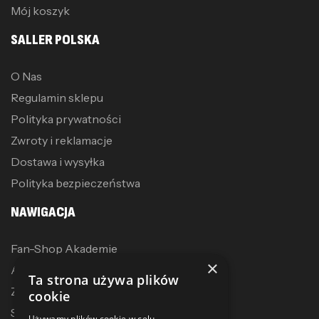
Mój koszyk
SALLER POLSKA
O Nas
Regulamin sklepu
Polityka prywatności
Zwroty i reklamacje
Dostawa i wysyłka
Polityka bezpieczeństwa
NAWIGACJA
Fan-Shop Akademie
×
Akcesoria treningowe
Ta strona używa plików
Zostań dystrybutorem
cookie
Sublimacja
Używamy plików cookie w celu